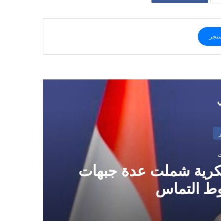
نجر
ي
سكرية شملت عدة جبهات
وط التماس