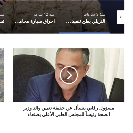
منذ 3 ساعات
منذ 12 ساعة
منذ 13 
المبعوث الأممي يحذر من عودة اليمن إلى صراع واسع ويدعو الأطراف لضبط النفس والعودة للمفاوضات
النزيلي يعلن تنفيذ عملية عسكرية شملت عدة جبهات على امتداد خطوط التماس
احراق سيارة محامي في محافظة إب
مسؤول
الأ
رقابي
يتو
يتسأل
هط
عن
امط
حقيقة
رعد
تعيين
عل
والد
منا
وزير
واس
الصحة
من
رئيساً
مسؤول رقابي يتسأل عن حقيقة تعيين والد وزير
البل
للمجلس
الصحة رئيساً للمجلس الطبي الأعلى بصنعاء
الطبي
الأعلى
بصنعاء