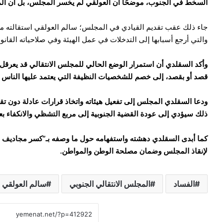
السخط في الجنوب، موضحًا أن العولقي لم يخسر المجلس، بل ان ا
جاء ذلك عقب تقديم القيادي في المجلس؛ سالم العولقي استقالته من 
والتي أرجع أسبابها إلى التدخلات في عمل الهيئة وفي صلاحياته القانو
وأكد السقلدي أن استمرار الوضع الحالي للمجلس الانتقالي قد يعرقل
قصد أو بقصد، إلى خصم للشخصيات النظيفة التي يعتمد عليها الناس لإ
ودعا السقلدي المجلس إلى تفعيل هيئاته واتخاذ قرارات عادلة دون تق
ذلك سيؤدي إلى عودة القضية الجنوبية إلى مربع التشظي والانكفاء بع
كما أبدى السقلدي دهشته واستفهامه حول ما وصفه بـ”كسر مجاديف ا
لإنقاذ المجلس وضمان مصلحة الوطن والمواطن.
الفساد
المجلس الانتقالي الجنوبي
سالم العولقي