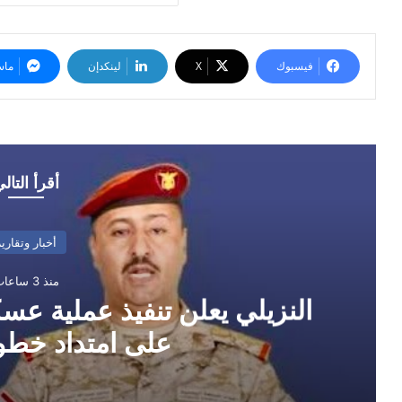
فيسبوك
‫X
لينكدإن
ماس
أقرأ التال
أخبار وتقارير
منذ 3 ساعات
النزيلي يعلن تنفيذ عملية ع
على امتداد خط