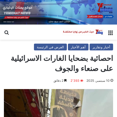
القائمة
بح
أخبار وتقارير
أهم الأخبار
العرض في الرئيسة
احصائية بضحايا الغارات الاسرائيلية
على صنعاء والجوف
10 سبتمبر، 2025
2٬393
2 دقائق