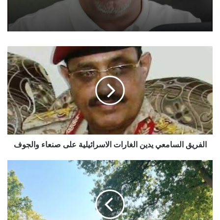
الفريق
السامعي
يدين
الغارات
الاسرائيلية
على
صنعاء
والجوف
الفريق السامعي يدين الغارات الاسرائيلية على صنعاء والجوف
A
Judiciary
that
Commits
Crimes