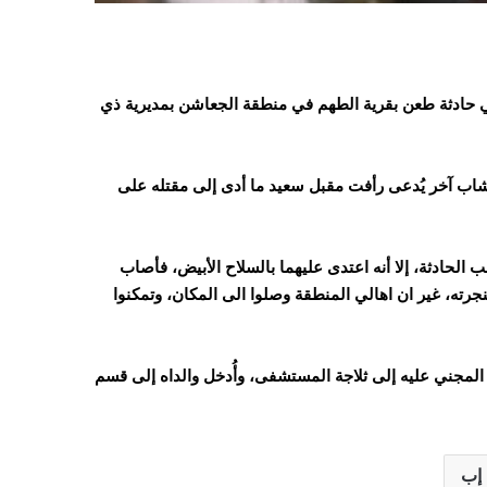
ب وأُصيب والداه بجروح، الخميس 11 سبتمبر/أيلول 2025، في حادثة طعن بقرية الطهم في منطقة الجعاشن بمديرية ذي
شاب آخر يُدعى رأفت مقبل سعيد ما أدى إلى مقتله على
لحادثة، إلا أنه اعتدى عليهما بالسلاح الأبيض، فأصاب
نجرته، غير ان اهالي المنطقة وصلوا الى المكان، وتمكنوا
 المجني عليه إلى ثلاجة المستشفى، وأُدخل والداه إلى قسم
إب