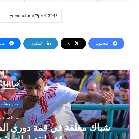
فيسبوك
‫X
لينكدإن
ماس
أقرأ التال
أخبار وتقارير
منذ 9 ساعات
شباك مغلقة في قمة دوري الدر
يوقف انتصارات 