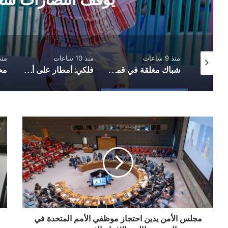
منذ 9 ساعات
منذ 10 ساعات
منذ 18 
المالكي يعلن عن هجمات استهدفت جنوب غرب السعودية
شباك مغلقة في قمة دوري الدرجة الأولى.. أهلي صنعاء يوقف انتصارات شعب حضرموت
فلكي: أمطار على أجزاء واسعة من صنعاء بالتزامن مع تحسن نسبي للأمطار على مستوى البلاد
مجلس
تس
الأمن
هزة
يدين
أرض
احتجاز
في
موظفي
محا
الأمم
تعز
المتحدة
في
اليمن
ويطالب
مجلس الأمن يدين احتجاز موظفي الأمم المتحدة في
بالإفراج