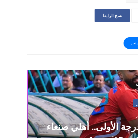
نسخ الرابط
نجر
ي
جة الأولى.. أهلي صنعاء
فل
شعب حضرموت