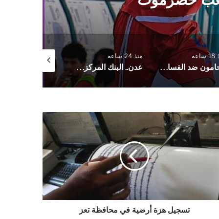
ساعة
منذ 24 ساعة
منذ يوم واحد
محامون ضد الفساد: منع المحامين من الترافع اعتداء على العدالة وهيبة القضاء
عدن.. البنك المركزي يوقف تراخيص ثلاث منشآت صرافة ويغلق مقراتها
جيل
ية
فظة
تسجيل هزة أرضية في محافظة تعز