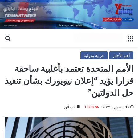
القائمة
بح
أهم الأخبار
عربية ودولية
الأمم المتحدة تعتمد بأغلبية ساحقة
قرارا يؤيد “إعلان نيويورك بشأن تنفيذ
حل الدولتين”
12 سبتمبر، 2025
1٬676
4 دقائق