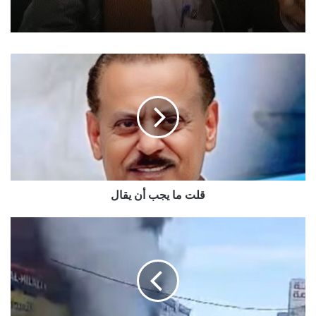
قلت
ما
يجب
أن
يقال
قلت ما يجب أن يقال
تعز..
حريق
يلتهم
مخبز
ويلحق
اضرارا
بمحلات