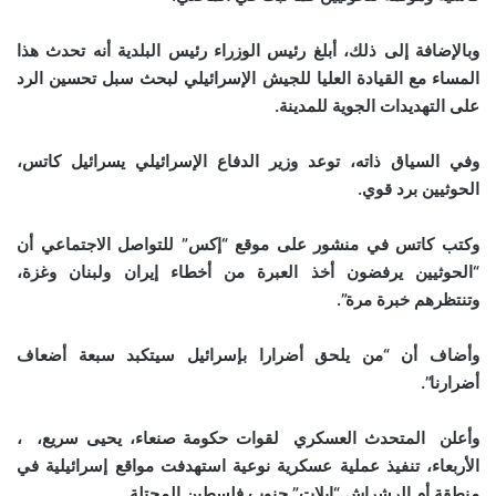
وبالإضافة إلى ذلك، أبلغ رئيس الوزراء رئيس البلدية أنه تحدث هذا
المساء مع القيادة العليا للجيش الإسرائيلي لبحث سبل تحسين الرد
على التهديدات الجوية للمدينة.
وفي السياق ذاته، توعد وزير الدفاع الإسرائيلي يسرائيل كاتس،
الحوثيين برد قوي.
وكتب كاتس في منشور على موقع “إكس” للتواصل الاجتماعي أن
“الحوثيين يرفضون أخذ العبرة من أخطاء إيران ولبنان وغزة،
وتنتظرهم خبرة مرة”.
وأضاف أن “من يلحق أضرارا بإسرائيل سيتكبد سبعة أضعاف
أضرارنا”.
وأعلن المتحدث العسكري لقوات حكومة صنعاء، يحيى سريع، ،
الأربعاء، تنفيذ عملية عسكرية نوعية استهدفت مواقع إسرائيلية في
منطقة أم الرشراش “إيلات” جنوب فلسطين المحتلة.