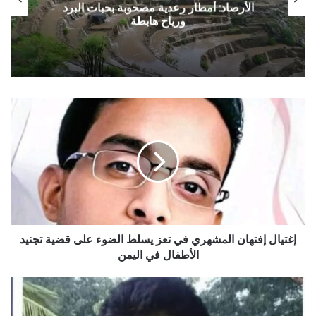
الأرصاد: أمطار رعدية مصحوبة بحبات البرد
ورياح هابطة
إغتيال
إفتهان
المشهري
في
تعز
يسلط
الضوء
على
قضية
تجنيد
إغتيال إفتهان المشهري في تعز يسلط الضوء على قضية تجنيد
الأطفال
الأطفال في اليمن
في
اليمن
أسرة
عارف
قطران