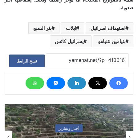
صعوبة.
استهداف اسرائيل
ايلات
بئر السبع
بنيامين نتنياهو
يسرائيل كاتس
نسخ الرابط
أخبار وتقارير