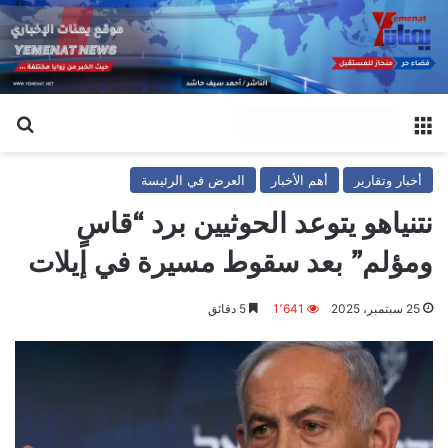
القائمة
بح
أخبار وتقارير
أهم الأخبار
العرض في الرئيسة
نتنياهو يتوعد الحوثيين برد “قاسٍ
ومؤلم” بعد سقوط مسيرة في إيلات
25 سبتمبر، 2025
1٬641
5 دقائق