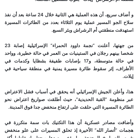
و أضاف سريع، أن هذه العملية هي الثانية خلال 24 ساعة بعد أن نفذ
سلاح الجو المسير عملية يوم الثلاثاء بعدد من الطائرات المسيرة
استهدفت منطقتي أم الرشراش وبئر السبع.
من جهتها، أعلنت “نجمة داوود الحمراء” الإسرائيلية إصابة 23
شخصا بينهم رجلان في الستينيات من العمر في حالة خطيرة، وواحد
في حالة متوسطة، و17 بإصابات طفيفة بشظايا وكدمات في
الأطراف، إثر سقوط طائرة مسيرة يمنية في منطقة سياحية في
إيلات.
هذا، وأعلن الجيش الإسرائيلي أنه يحقق في أسباب فشل الاعتراض
عبر منظومة “القبة الحديدية”، حيث أطلقت صواريخ اعتراض نحو
الطائرة المسيرة التي حلقت على ارتفاع منخفض جدا فوق المدينة.
وأضافت مصادر عسكرية أن هذا التكتيك بات سمة متكررة في
هجمات “أنصار الله” الأخيرة إذ تحلق المسيرات على علو منخفض
شبيه بالصواريخ المجنحة، ما يؤخر رصدها ويجعل إسقاطها أكثر