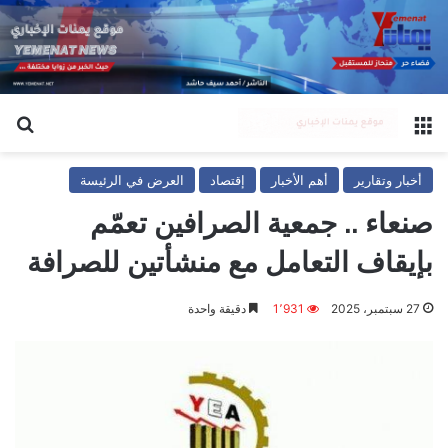
القائمة
بح
أخبار وتقارير
أهم الأخبار
إقتصاد
العرض في الرئيسة
صنعاء .. جمعية الصرافين تعمّم
بإيقاف التعامل مع منشأتين للصرافة
27 سبتمبر، 2025
1٬931
دقيقة واحدة