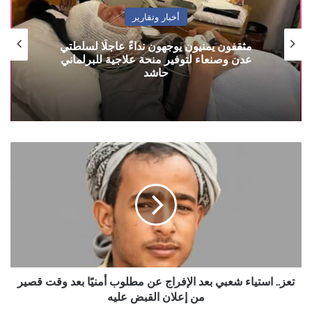
أخبار وتقارير
مثقفون يمنيون يوجهون نداءً عاجلًا لسلطتي
عدن وصنعاء لتوفير منحة علاجية للبرلماني
حاشد
تعز..
استياء
شعبي
بعد
الإفراج
عن
مطلوب
أمنيًا
بعد
وقت
تعز.. استياء شعبي بعد الإفراج عن مطلوب أمنيًا بعد وقت قصير
قصير
من إعلان القبض عليه
من