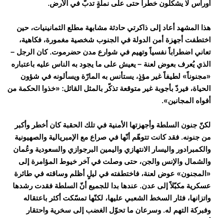
أوراس لا يشكّلون خطراً حتى على نملةٍ تدبّ في الأرض.
هذا المشهد أعاد إلى ذاكرتي حادثة مشابهة مطلع الثمانينيات، حين
اختطفت أجهزة أمن الدولة في الجنوب شخصية مغمورة، فكاهية،
تعاني اضطراباً نفسياً وتهيم في شوارع مدن حضرموت. كان الرجل –
الذي يُعرف بعوض لعنة – يعيش على ما يجود به الناس عليه باعتباره
«مجنوناً» لطيفاً غير مؤذٍ، يستأنس به المارّة ويسألونه في شؤون
الحياة، فيردّ بأجوبة غير متوقعة تذكّر بالمثل القائل: «خذوا الحكمة من
أفواه المجانين».
لكنّ جنون السلطة وأجهزتها الأمنية في تلك الحقبة كان أخطر وأكبر
من جنونه. فقد كانت تتوهّم أنّها في صراع مع الإمبريالية والصهيونية
والكمبرادور واليسار الانتهازي واليمين البرجوازي والسعودية وعُمان
والشمال والإنس والجن، حتى وصلت في آخر خيوط المؤامرة إلى
«المجنون» عوض لعنة، فاختطفته في ليلٍ أظلم وساقته في طائرة
عسكرية مكبّلاً إلى عدن. عندها بدا للجميع أنّ السلطة فقدت رشدها
واتزانها، فثار السخط الشعبي عليها، لكنّها تمسّكت أكثر باعتقاله
وفبركة التهم له. وسرعان ما تحوّل الغضب إلى سخرية واحتقار