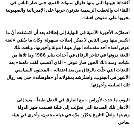
أفقداها هيبتها التي بنتها طوال سنوات القمع، حتى صار الناس في
اللقاءات والخطب الرسمية يقرنون حربها على الإمبريالية والصهيونية
بحربها على «عوض لعنة».
اضطرّت الأجهزة الأمنية في النهاية إلى إطلاقه بعد أن اكتشفت أنّ ما
انكسر بينها وبين الناس لا يمكن إصلاحه بسهولة. وكان ما سُمّي «لعنة
عوض لعنة» أحد مقدمات انهيار هيبة الدولة وأجهزتها، وبلغت تلك
اللعنة ذروتها في تناحر الرفاق في أحداث يناير 1986 وما تلاها من
نكبات. ومنذ ذلك الحين صار عوض – الذي اكتسب لقب «لعنة» بعد
اللعنات التي حلّت بالرفاق من بعد اعتقاله – المجنون السياسي
الأشهر في الجنوب، واستُرشد بمقولاته أو «هلوساته» حتى بعد زوال
تلك السلطة وأجهزتها.
اليوم، ما حدث لأوراس – مع الفارق في العقل طبعاً – يعيد إلى
الأذهان تلك الصدمة التي تحوّلت إلى قشّة قصمت ظهر الدولة
وهيبتها. ولعلّ التاريخ يتكرّر: مرّة في هيئة مجنون، وأخرى في هيئة
ساخر.