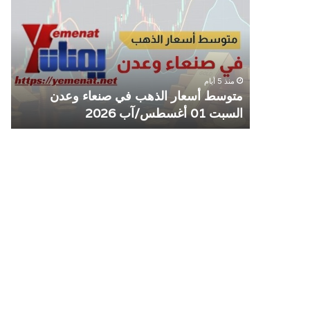
الذهب
الم
في
يوق
صنعاء
التع
وعدن
مع
السبت
منش
منذ 5 أيام
01
صرا
مل مع
متوسط أسعار الذهب في صنعاء وعدن
ص
أغسطس/
السبت 01 أغسطس/آب 2026
م
آب
2026