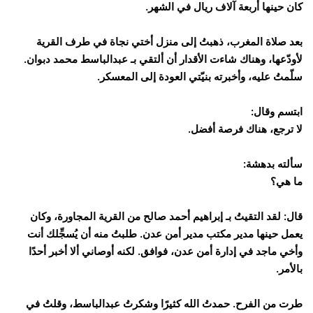
كان حينها أربعة آلاف ريال في الشهر.
بعد صلاة المغرب، ذهبتُ إلى منزل أختي نجاة في طرف القرية
لأودّعها، وهناك شاءت الأقدار أن ألتقي بـ عبدالباسط محمد دبوان.
سلّمتُ عليه، وأخبرته بنيّتي العودة إلى المعسكر.
ابتسم وقال:
لا ترجع، هناك فرصة أفضل.
سألته بدهشة:
ما هي؟
قال: لقد التقيتُ بـ إبراهيم أحمد صالح من القرية المجاورة، وكان
يعمل حينها مدير مكتب مدير أمن عدن. طلبتُ منه أن يُسجِّلك أنت
وأخي ماجد في إدارة أمن عدن، فوافق. لكنه أوصاني ألا أخبر أحدًا
بالأمر.
طرت من الفرح. حمدتُ الله كثيرًا وشكرتُ عبدالباسط، وقلتُ في