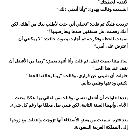
لأتقدم لخطبتك.”
ابتسمت وقالت بهدوء: “وأنا أتمنى ذلك.”
ترددت قليلًا، ثم قلت: “تخيلي أني جئت لأطلب يدك من أهلك، لكن
أمك رفضت، هل ستقفين ضدها وتعارضينها؟”
صمتت للحظة وفكرت، ثم أجابت بصوت خافت: “لا يمكنني أن
أعترض على أمي.”
ساد بيننا صمت ثقيل، ثم قلت وأنا أتنهد بعمق: “ربما من الأفضل أن
نقف عند هذا الحد.”
حاولت أن تثنيني عن قراري، وقالت: “ربما يحالفنا الحظ.”
لكنني ودعتها وقلبي يتألم.
بعدها حاولت أن أشغل نفسي، وقللت من لقائي بها. هكذا مضت
الأيام، وأنهينا السنة الثانية، لكن قلبي ظل معلقًا بها رغم كل شيء.
بعد فترة، سمعت من بعض الأصدقاء أنها تزوجت وانتقلت مع زوجها
إلى المملكة العربية السعودية.