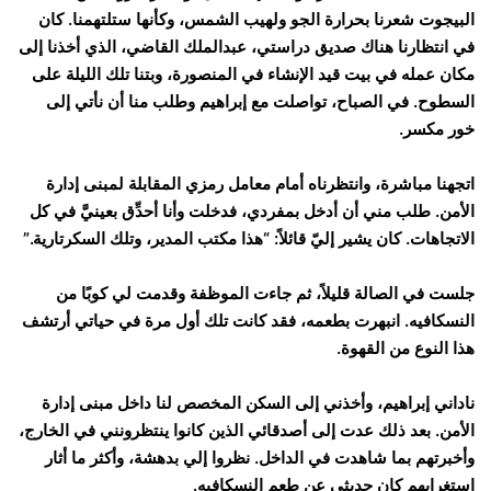
البيجوت شعرنا بحرارة الجو ولهيب الشمس، وكأنها ستلتهمنا. كان
في انتظارنا هناك صديق دراستي، عبدالملك القاضي، الذي أخذنا إلى
مكان عمله في بيت قيد الإنشاء في المنصورة، وبتنا تلك الليلة على
السطوح. في الصباح، تواصلت مع إبراهيم وطلب منا أن نأتي إلى
خور مكسر.
اتجهنا مباشرة، وانتظرناه أمام معامل رمزي المقابلة لمبنى إدارة
الأمن. طلب مني أن أدخل بمفردي، فدخلت وأنا أحدِّق بعينيَّ في كل
الاتجاهات. كان يشير إليّ قائلاً: “هذا مكتب المدير، وتلك السكرتارية.”
جلست في الصالة قليلاً، ثم جاءت الموظفة وقدمت لي كوبًا من
النسكافيه. انبهرت بطعمه، فقد كانت تلك أول مرة في حياتي أرتشف
هذا النوع من القهوة.
ناداني إبراهيم، وأخذني إلى السكن المخصص لنا داخل مبنى إدارة
الأمن. بعد ذلك عدت إلى أصدقائي الذين كانوا ينتظرونني في الخارج،
وأخبرتهم بما شاهدت في الداخل. نظروا إلي بدهشة، وأكثر ما أثار
استغرابهم كان حديثي عن طعم النسكافيه.