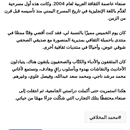
صنعاء عاصمة الثقافة العربية لعام 2004. وكانت هذه أول مسرحية
تُقدَّم باللغة الإنجليزية في تاريخ المسرح اليمني منذ تأسيسه قبل قرن
من الزمن.
كان يوم الخميس مميزًا بالنسبة لي، فقد كنت أقضي وقتًا ممتعًا في
منتدى باحمبلة الثقافي بمديرية المنصورة مع صديقي الصحفي
شوقي عوض، وأحيانًا في منتديات ثقافية أخرى.
كان المثقفون والأدباء والكتّاب والصحفيون يلتقون هناك، يتبادلون
الأحاديث والنقاشات بهدوء وبأسلوب راقٍ وهادف، ونستمع لأغاني
محمد مرشد ناجي، ومحمد سعد عبدالله، وفيصل علوي، وغيرهم.
هكذا استمريت حتى أكملت دراستي الجامعية، ثم انتقلت إلى
صنعاء.محتفظًا بتلك التجارب التي شكّلت جزءًا مهمًا من حياتي.
محمد المخلافي