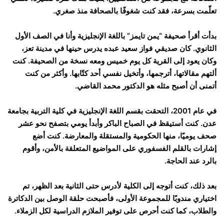
تعلّمت بسرعة، فقد كنت شغوفًا بالصحافة منذ صغري.
بدأت أقرأ صحيفة “يمن تايمز” باللغة الإنجليزية وأنا في الصف الأول
الثانوي. كان صديقي فواز سعيد عبده يدرس حينها في مدينة تعز،
وكان يعود إلى القرية كل يوم خميس ومعه نسخة من الصحيفة. كنت
ألتهم مقالاتها، أترجمها، وأتخيل نفسي أحد كتّابها. وأكثر من كنت
أتمنى أن أصبح مثله هو الدكتور محمد القاضي.
في عام 2001، التحقت بقسم اللغة الإنجليزية في كلية التربية بجامعة
عدن. كنت أستيقظ في الصباح الباكر وأبدأ يومي بتصفح نحو عشر
صحف يوميًا، منها الحكومية والمستقلة والمعارضة. كنت أضع
إشارات بالقلم الفسفوري على المواضيع المتعلقة بالأمن، وأقوم
بالرد عند الحاجة.
بعد ذلك، كنت أتوجه إلى الكلية لأدرس حتى الثانية بعد الظهر، تم
اختياري مندوبًا للمجموعة الأولى، فأصبحت حلقة الوصل بين الدكاترة
والطلاب، كما كنت أحرص على توفير الملازم الدراسية لكل الزملاء.