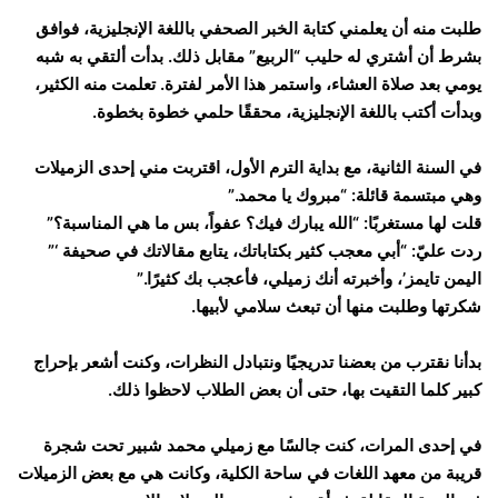
طلبت منه أن يعلمني كتابة الخبر الصحفي باللغة الإنجليزية، فوافق
بشرط أن أشتري له حليب “الربيع” مقابل ذلك. بدأت ألتقي به شبه
يومي بعد صلاة العشاء، واستمر هذا الأمر لفترة. تعلمت منه الكثير،
وبدأت أكتب باللغة الإنجليزية، محققًا حلمي خطوة بخطوة.
في السنة الثانية، مع بداية الترم الأول، اقتربت مني إحدى الزميلات
وهي مبتسمة قائلة: “مبروك يا محمد.”
قلت لها مستغربًا: “الله يبارك فيك؟ عفواً، بس ما هي المناسبة؟”
ردت عليّ: “أبي معجب كثير بكتاباتك، يتابع مقالاتك في صحيفة ‘”
اليمن تايمز’، وأخبرته أنك زميلي، فأعجب بك كثيرًا.”
شكرتها وطلبت منها أن تبعث سلامي لأبيها.
بدأنا نقترب من بعضنا تدريجيًا ونتبادل النظرات، وكنت أشعر بإحراج
كبير كلما التقيت بها، حتى أن بعض الطلاب لاحظوا ذلك.
في إحدى المرات، كنت جالسًا مع زميلي محمد شبير تحت شجرة
قريبة من معهد اللغات في ساحة الكلية، وكانت هي مع بعض الزميلات