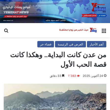
القائمة
بح
أهم الأخبار
العرض في الرئيسة
فضاء حر
من عدن كانت البداية.. وهكذا كانت
قصة الحب الأول
24 أكتوبر، 2025
1٬383
33 دقائق