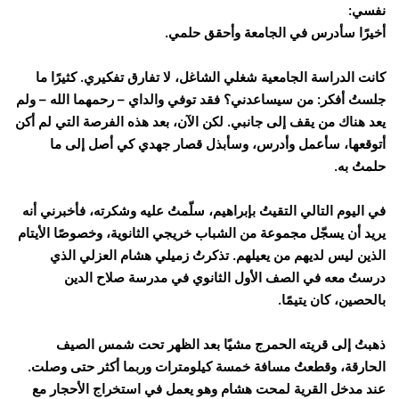
نفسي:
أخيرًا سأدرس في الجامعة وأحقق حلمي.
كانت الدراسة الجامعية شغلي الشاغل، لا تفارق تفكيري. كثيرًا ما
جلستُ أفكر: من سيساعدني؟ فقد توفي والداي – رحمهما الله – ولم
يعد هناك من يقف إلى جانبي. لكن الآن، بعد هذه الفرصة التي لم أكن
أتوقعها، سأعمل وأدرس، وسأبذل قصار جهدي كي أصل إلى ما
حلمتُ به.
في اليوم التالي التقيتُ بإبراهيم، سلّمتُ عليه وشكرته، فأخبرني أنه
يريد أن يسجّل مجموعة من الشباب خريجي الثانوية، وخصوصًا الأيتام
الذين ليس لديهم من يعيلهم. تذكرتُ زميلي هشام العزلي الذي
درستُ معه في الصف الأول الثانوي في مدرسة صلاح الدين
بالحصين، كان يتيمًا.
ذهبتُ إلى قريته الحمرج مشيًا بعد الظهر تحت شمس الصيف
الحارقة، وقطعتُ مسافة خمسة كيلومترات وربما أكثر حتى وصلت.
عند مدخل القرية لمحت هشام وهو يعمل في استخراج الأحجار مع