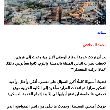
يمنات
محمد المخلافي
بعد أن تركتُ خدمة الدفاع الوطني الإلزامية وعدتُ إلى قريتي،
لاحظت نظرات الناس المليئة بالدهشة واللوم، كانوا يسألونني دائمًا:
“لماذا تركت المعسكر؟”
قضيتُ أسبوعًا كاملًا أكرر السؤال على نفسي، أفكر، وأحلل، وأعيد
التفكير مرارًا. ثم اتخذت القرار: سأعود إلى الكلية الحربية موقع
خدمتي، فالجامعة لن تفتح أبوابها لي إلا بعد إتمام الخدمة العسكرية.
حزمتُ أمتعتي البسيطة، وجمعتُ ما تبقّى من راتبي المتواضع، الذي