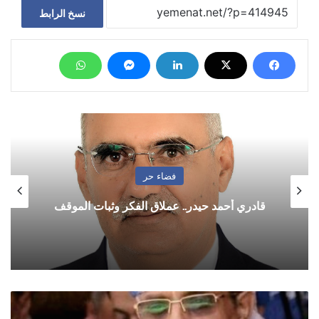
نسخ الرابط
فضاء حر
حمد حيدر.. عملاق الفكر وثبات الموقف
يكفي عبث 
السامعي:
المسيرة