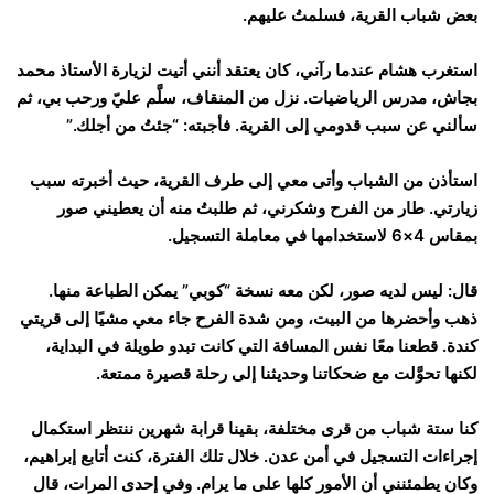
بعض شباب القرية، فسلمتُ عليهم.
استغرب هشام عندما رآني، كان يعتقد أنني أتيت لزيارة الأستاذ محمد
بجاش، مدرس الرياضيات. نزل من المنقاف، سلَّم عليّ ورحب بي، ثم
سألني عن سبب قدومي إلى القرية. فأجبته: “جئتُ من أجلك.”
استأذن من الشباب وأتى معي إلى طرف القرية، حيث أخبرته سبب
زيارتي. طار من الفرح وشكرني، ثم طلبتُ منه أن يعطيني صور
بمقاس 4×6 لاستخدامها في معاملة التسجيل.
قال: ليس لديه صور، لكن معه نسخة “كوبي” يمكن الطباعة منها.
ذهب وأحضرها من البيت، ومن شدة الفرح جاء معي مشيًا إلى قريتي
كندة. قطعنا معًا نفس المسافة التي كانت تبدو طويلة في البداية،
لكنها تحوَّلت مع ضحكاتنا وحديثنا إلى رحلة قصيرة ممتعة.
كنا ستة شباب من قرى مختلفة، بقينا قرابة شهرين ننتظر استكمال
إجراءات التسجيل في أمن عدن. خلال تلك الفترة، كنت أتابع إبراهيم،
وكان يطمئنني أن الأمور كلها على ما يرام. وفي إحدى المرات، قال