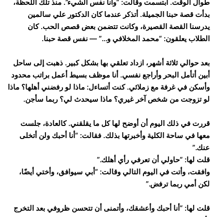
طوال الوقت. ابتسمت وقالت: “وأنا نفس الشيء”. منذ تلك اللحظة،
بدأت قصة حبنا الجميلة. أتذكر عندما كان الدكتور علي سالمين
يدرسنا القصة القصيرة، وكانت تتضمن بعض قصص الحب. كان
الطلاب يعلقون: “محمد المخلافي و…” — نفس قصة حبنا.
بعد حوالي ثلاثة أشهر، ازداد تعلقي بها بشكل كبير. ذهبت إلى ساحل
أبين أتأمل البحر وأراجع نفسي. أنا موظف بسيط أعمل براتب محدود
وأسكن في غرفة مع زملائي. كنت أتساءل: ماذا لو رفضني أهلها؟ ماذا
لو تزوجت من شخص آخر غيري؟ ماذا سيحدث لي؟ ربما سأجن.
قررت في ذلك اليوم أن أوضح لها كل ما يقلقني. كالعادة، جلست
معها في ساحة الكلية وأخبرتها بذلك. فقالت: “أنا أحبك ولن أتخلى
عنك.”
قلت لها: “حاولي أن تعرفي رأي أهلك.”
وافقت، وأتت في اليوم التالي وقالت: “أبي سيوافق، وأختي أيضًا،
لكن أمي ربما ترفض.”
قلت لها: “أنا أحبك وأعشقك، وأتمنى أن تتحسن ظروفي بعد التخرج