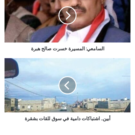
خسرت
صالح
هبرة
السامعي: المسيرة خسرت صالح هبرة
أبين..
اشتباكات
دامية
في
سوق
للقات
بشقرة
أبين.. اشتباكات دامية في سوق للقات بشقرة