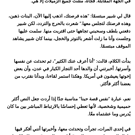
في الجهة المقابلة. فجأة، مشت جميع الزميلات إلا هي.
قال لي شبير مبتسمًا: “هذه فرصتك، اذهب إليها الآن، البنات ذهبن،
وهذه فرصتك لتجلس معها.” شعرت بالحرج والتردد، لكن شبير
دفعني بلطف وسحبني تجاهها حتى اقتربت منها. سلمت عليها
وجلست وأنا ما زلت أشعر بالتوتر والخجل، بينما كان شبير يشاهد
الموقف مبتسمًا.
بدأت الكلام، قالت: “أنا أعرف عنك الكثير”، ثم تحدثت عن نفسها
وأسرتها. أخبرتني أن والدها أحد التجار الكبار في عدن، وأن بعض
إخوتها يعيشون في أمريكا. وهكذا استمر لقاءنا، وبدأنا نقترب من
بعضنا أكثر فأكثر.
نعم، عبارة “نفس قصة حبنا” مناسبة جدًا إذا أردت جعل النص أكثر
حميمية وشخصية، لأنها تعطي إحساسًا بالارتباط المباشر بين ما كان
يُدرس وما عشتماه معًا.
في إحدى المرات، تجرأت وتحدثت معها، وأخبرتها أنني أفكر فيها