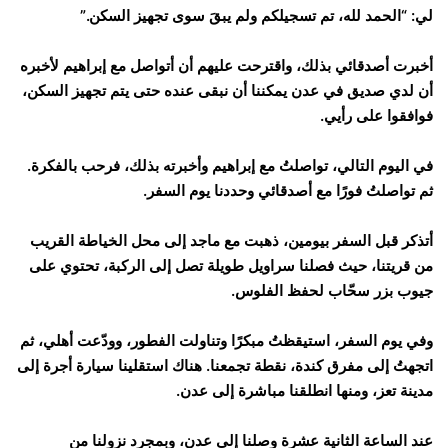
لي: “الحمد لله، تم تسجيلكم ولم يبقَ سوى تجهيز السكن.”
أخبرت أصدقائي بذلك، واقترحت عليهم أن أتواصل مع إبراهيم لأخبره
أن لدي صديق في عدن يمكننا أن نبقى عنده حتى يتم تجهيز السكن،
فوافقوا على رأيي.
في اليوم التالي، تواصلتُ مع إبراهيم وأخبرته بذلك، فرحب بالفكرة.
ثم تواصلتُ فورًا مع أصدقائي وحددنا يوم السفر.
أتذكر قبل السفر بيومين، ذهبت مع ماجد إلى محل الخياطة القريب
من قريتنا، حيث فصلنا سراويل طويلة تصل إلى الركبة، تحتوي على
جيوب بزر سحّاب لحفظ الفلوس.
وفي يوم السفر، استيقظتُ مبكرًا وتناولت الفطور، وودّعت أهلي، ثم
اتجهتُ إلى مفرق كندة، نقطة تجمعنا. هناك استقلينا سيارة أجرة إلى
مدينة تعز، ومنها انطلقنا مباشرة إلى عدن.
عند الساعة الثانية عشرة وصلنا إلى عدن، وبمجرد نزولنا من