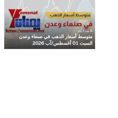
الذهب
الم
في
يوق
صنعاء
التع
وعدن
مع
السبت
منش
منذ 5 أيام
01
صرا
مل مع
متوسط أسعار الذهب في صنعاء وعدن
ص
أغسطس/
السبت 01 أغسطس/آب 2026
م
آب
2026