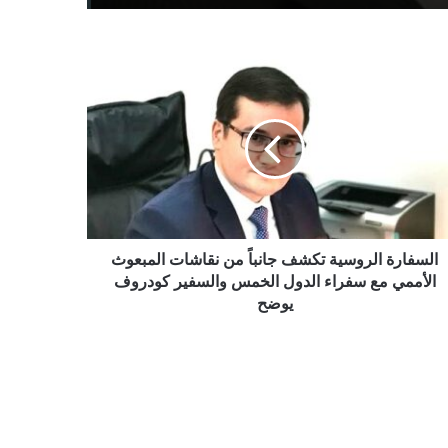
فارة
وسية
شف
اً
شات
بعوث
ممي
اء
السفارة الروسية تكشف جانباً من نقاشات المبعوث
ول
الأممي مع سفراء الدول الخمس والسفير كودروف
خمس
يوضح
سفير
روف
ضح