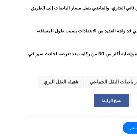
ء القرار السابق الصادر بتاريخ 8 نوفمبر/تشرين ثاني الجاري، والقاضي بنقل مسار الباصات إلى الطريق
 قد واجه العديد من الانتقادات بسبب طول المسافة،
وجاء القرار السابق بعد تعرض باص لشركة صقر الحجاز للحريق، ووفاة وإصابة أكثر من 30 من ركابه، بعد تعرضه لحادث سير في
ر باصات النقل الجماعي
هيئة النقل البري
نسخ الرابط
نجر