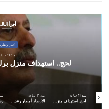
أقرأ التال
أخبار وتقارير
منذ 11 ساعة
لحج.. استهداف منزل برلم
منذ 11 ساعة
منذ 11 ساعة
منذ 19 
عشرات الضحايا في هجمات صاروخية استهدفت معسكرات لقوات الطوارئ
لحج.. استهداف منزل برلماني بقنبلة هجومية
الأرصاد: أمطار رعدية مصحوبة بحبات البرد ورياح هابطة