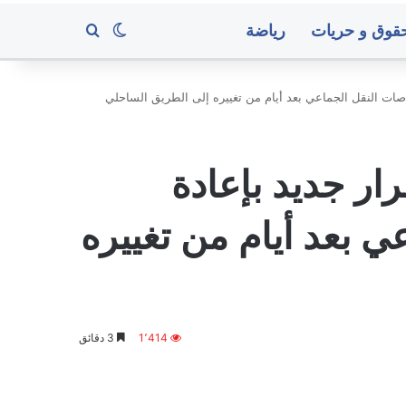
قوق و حريات
رياضة
بحث عن
الوضع المظلم
باصات النقل الجماعي بعد أيام من تغييره إلى الطريق الساحلي
عدن..
البنك
رار جديد بإعادة
المركزي
يوقف
تراخيص
 بعد أيام من تغييره
ثلاث
منشآت
منذ 4 ساعات
صرافة
ا في هجمات صاروخية
عدن.. البنك المركزي يوقف ت
ويغلق
رات لقوات الطوارئ
منشآت صرافة ويغلق مقراتها
مقراتها
1٬414
3 دقائق
عدن..
البنك