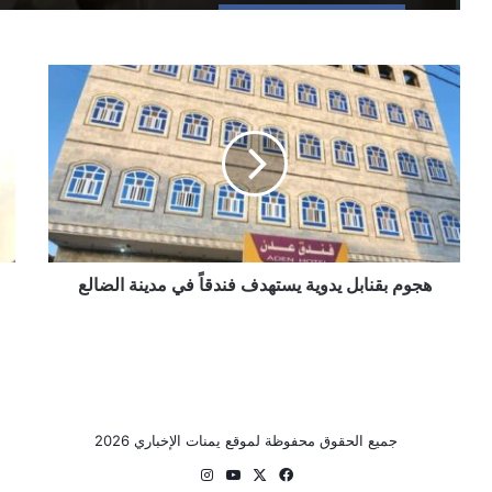
هجوم
الس
بقنابل
الر
يدوية
تك
يستهدف
جانب
فندقاً
من
في
نقا
مدينة
الم
الضالع
الأ
مع
هجوم بقنابل يدوية يستهدف فندقاً في مدينة الضالع
سفر
الد
ال
وال
كود
يو
جميع الحقوق محفوظة لموقع يمنات الإخباري 2026
‫X
فيسبوك
‫YouTube
انستقرام