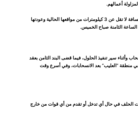
زاولة أعمالهم.
وفي البند السادس، أكد الاتفاق انسحاب قوات النخبة المساندة إلى مسافة لا تقل عن 3 كيلومترات من مواقعها الحالية وعودتها
ذ الساعة الثامنة صباح الخميس.
اب وأثناء سير تنفيذ الحلول، فيما قضى البند الثامن بعقد
 منطقة “العليب” بعد الانسحابات، وفي أسرع وقت
ت الحلف في حال أي تدخل أو تقدم من أي قوات من خارج