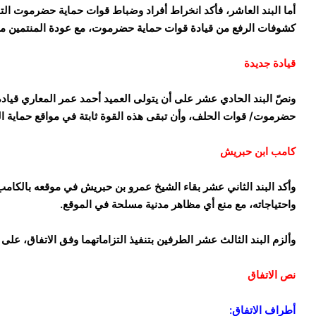
أما البند العاشر، فأكد انخراط أفراد وضباط قوات حماية حضرموت ا
كشوفات الرفع من قيادة قوات حماية حضرموت، مع عودة المنتمين منه
قيادة جديدة
ونصّ البند الحادي عشر على أن يتولى العميد أحمد عمر المعاري قيادة
حضرموت/ قوات الحلف، وأن تبقى هذه القوة ثابتة في مواقع حماية 
كامب ابن حبريش
وأكد البند الثاني عشر بقاء الشيخ عمرو بن حبريش في موقعه بالكام
واحتياجاته، مع منع أي مظاهر مدنية مسلحة في الموقع.
وألزم البند الثالث عشر الطرفين بتنفيذ التزاماتهما وفق الاتفاق، ع
نص الاتفاق
​أطراف الاتفاق: