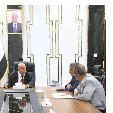
المركزي
يوقف
التعامل
مع
منشأة
منذ أسبوع واحد
صرافة
ر الذهب في صنعاء وعدن
صنعاء.. البنك المركزي يو
منشأة صرافة