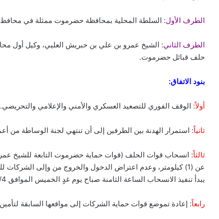
​الطرف الأول
: السلطة المحلية بمحافظة حضرموت ممثلة في محافظ ا
​الطرف الثاني
: الشيخ عمرو بن علي بن حبريش العليي، وكيل أول 
حلف قبائل حضرموت.
​بنود الاتفاق:
أولاً
: الوقف الفوري للتصعيد العسكري والأمني والإعلامي والتحريضي.
ثانياً
: استمرار الهدنة بين الطرفين إلى أن تنتهي لجنة الوساطة من أعم
ثالثاً
: انسحاب قوات الحلف (قوات حماية حضرموت التابعة للشيخ عمرو
عن (1) كيلومتر، وعدم اعتراض الدخول والخروج من وإلى الشركات
يبدأ تنفيذ الانسحاب الساعة الثامنة صباح يوم غدٍ الخميس الموافق 2025/12/4م.
رابعاً
: إعادة تموضع قوات حماية الشركات إلى مواقعها السابقة لتأمين