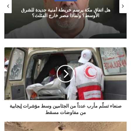
هل اتفاق مكة يرسم خريطة أمنية جديدة للشرق
الأوسط؟ ولماذا مصر خارج المثلث؟
صنعاء
تسلّم
مأرب
عدداً
من
الجثامين
وسط
مؤشرات
إيجابية
من
صنعاء تسلّم مأرب عدداً من الجثامين وسط مؤشرات إيجابية
مفاوضات
من مفاوضات مسقط
مسقط
التوتر
يعود