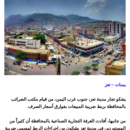
يمنات – تعز
يشكو تجار مدينة تعز، جنوب غرب اليمن، من قيام مكتب الضرائب
بالمحافظة بربط ضريبة المبيعات بفوارق أسعار الصرف.
من جانبها، أفادت الغرفة التجارية الصناعية بالمحافظة أن كثيراً من
المستوردين في مدينة تعز يشكون من إجراءات الربط لمسمى ضريبة