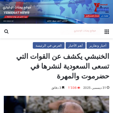
القائمة
بح
أخبار وتقارير
أهم الأخبار
العرض في الرئيسة
الخنبشي يكشف عن القوات التي
تسعى السعودية لنشرها في
حضرموت والمهرة
31 ديسمبر، 2025
1٬336
3 دقائق