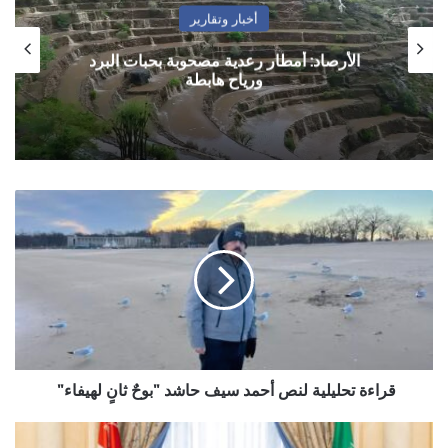
أخبار وتقارير
الأرصاد: أمطار رعدية مصحوبة بحبات البرد
ورياح هابطة
قراءة
تحليلية
لنص
أحمد
سيف
حاشد
"بوحٌ
ثانٍ
لهيفاء"
قراءة تحليلية لنص أحمد سيف حاشد "بوحٌ ثانٍ لهيفاء"
نقاش