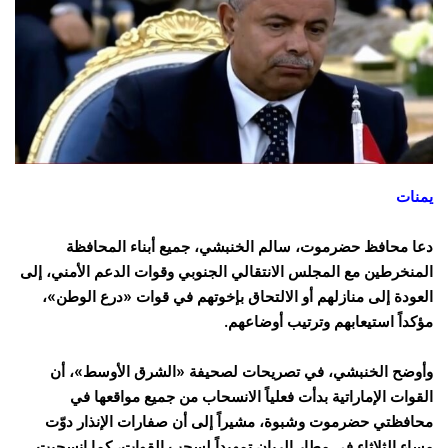
يمنات
دعا محافظ حضرموت، سالم الخنبشي، جميع أبناء المحافظة
المنخرطين مع المجلس الانتقالي الجنوبي وقوات الدعم الأمني، إلى
العودة إلى منازلهم أو الالتحاق بإخوتهم في قوات «درع الوطن»،
مؤكداً استيعابهم وترتيب أوضاعهم.
وأوضح الخنبشي، في تصريحات لصحيفة «الشرق الأوسط»، أن
القوات الإماراتية بدأت فعلياً الانسحاب من جميع مواقعها في
محافظتي حضرموت وشبوة، مشيراً إلى أن صفارات الإنذار دوّت
مساء الثلاثاء في مطار الريان تمهيداً لسحب القوات، كما انسحبت