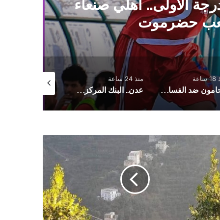
جة الأولى.. أهلي صنعاء
فل
شعب حضرموت
ساعة
منذ 24 ساعة
منذ يوم واحد
محامون ضد الفساد: منع المحامين من الترافع اعتداء على العدالة وهيبة القضاء
عدن.. البنك المركزي يوقف تراخيص ثلاث منشآت صرافة ويغلق مقراتها
رصاد:
مرار
ر
تلة
وائية
اردة
ى
رتفعات