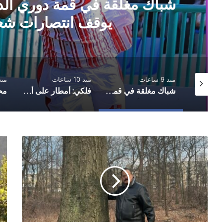
شباك مغلقة في قمة دوري الدر
يوقف انتصارات 
منذ 9 ساعات
منذ 10 ساعات
منذ 18 
المالكي يعلن عن هجمات استهدفت جنوب غرب السعودية
شباك مغلقة في قمة دوري الدرجة الأولى.. أهلي صنعاء يوقف انتصارات شعب حضرموت
فلكي: أمطار على أجزاء واسعة من صنعاء بالتزامن مع تحسن نسبي للأمطار على مستوى البلاد
Qat!
الأ
..
است
(2)
تأثي
A
الك
Society
اله
Committing
الب
Suicide,
عل
a
الم