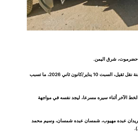
 حضرموت، شرق اليمن.
وأفادت مصادر صحفية أن طقمًا تابعًا لقوات درع الوطن اصطدم بشاحنة نقل ثقيل، السبت 10 يناير/كانون ثاني 2026، ما تسبب
خط الآخر أثناء سيره مسرعا، ليجد نفسه في مواجهة
 (ريدان عبده مهيوب، شمسان عبده شمسان، وسيم محمد
.