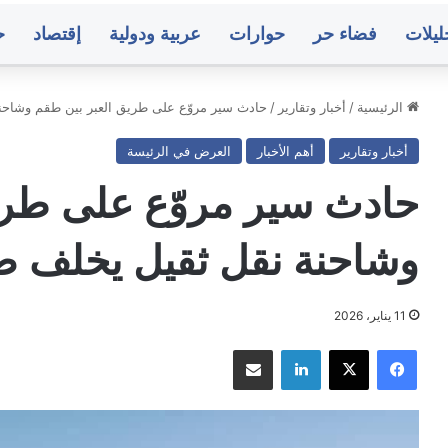
ليلات
فضاء حر
حوارات
عربية ودولية
إقتصاد
ح
الرئيسية
/
أخبار وتقارير
/
حادث سير مروّع على طريق العبر بين طقم وشاحن
أخبار وتقارير
أهم الأخبار
العرض في الرئيسة
جارات
المالكي
فة
يعلن
حادث سير مروّع على طري
عن
ب
هجمات
مدة
استهدفت
وشاحنة نقل ثقيل يخلف ض
ن
جنوب
اعد
غرب
منذ 8 ساعات
منذ 8 ساعات
السعودية
نفجارات عنيفة في مأرب وأعمدة دخان
المالكي يعلن 
11 يناير، 2026
تصاعد
غرب السعودية
فيسبوك
‫X
لينكدإن
مشاركة عبر البريد
سط
صنعاء..
ار
البنك