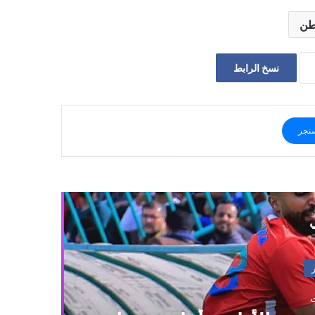
طن
نسخ الرابط
نجر
ي