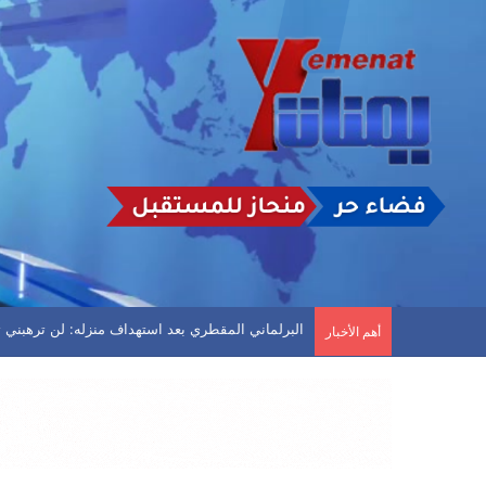
البرلماني المقطري بعد استهداف منزله: لن ترهبني ته
أهم الأخبار