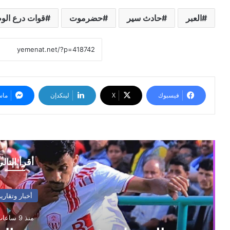
العبر
حادث سير
حضرموت
قوات درع الو
فيسبوك
‫X
لينكدإن
ماس
أقرأ التال
أخبار وتقارير
منذ 9 ساعات