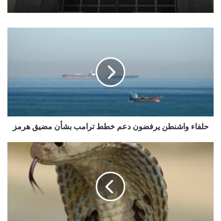
حلفاء
واشنطن
يرفضون
دعم
خطط
ترامب
بشأن
مضيق
هرمز
حلفاء واشنطن يرفضون دعم خطط ترامب بشأن مضيق هرمز
تعز..
أفعى
سامة
تنهي
حياة
مواطن
في
جبل