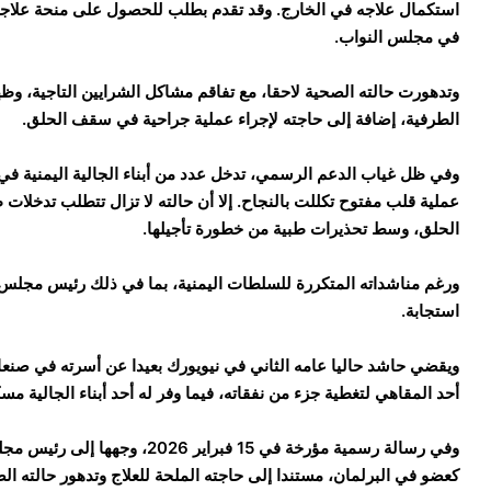
استكمال علاجه في الخارج. وقد تقدم بطلب للحصول على منحة علاجية
في مجلس النواب.
وتدهورت حالته الصحية لاحقا، مع تفاقم مشاكل الشرايين التاجية، وظ
الطرفية، إضافة إلى حاجته لإجراء عملية جراحية في سقف الحلق.
وفي ظل غياب الدعم الرسمي، تدخل عدد من أبناء الجالية اليمنية ف
عملية قلب مفتوح تكللت بالنجاح. إلا أن حالته لا تزال تتطلب تدخل
الحلق، وسط تحذيرات طبية من خطورة تأجيلها.
ورغم مناشداته المتكررة للسلطات اليمنية، بما في ذلك رئيس مجلس ال
استجابة.
ويقضي حاشد حاليا عامه الثاني في نيويورك بعيدا عن أسرته في صنع
أحد المقاهي لتغطية جزء من نفقاته، فيما وفر له أحد أبناء الجالية مسكن
وفي رسالة رسمية مؤرخة في 15 فبر
كعضو في البرلمان، مستندا إلى حاجته الملحة للعلاج وتدهور حالته الصح