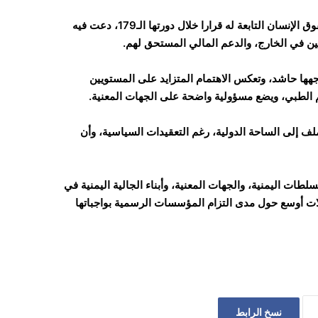
كما تقدم بشكوى إلى الاتحاد البرلماني الدولي، حيث أصدرت لجنة حقوق الإنسان التابعة له قرارا خلال دورتها الـ179، دعت فيه
مين في الخارج، والدعم المالي المستحق لهم.
جهها حاشد، وتعكس الاهتمام المتزايد على المستويين
عم الطبي، ويضع مسؤولية واضحة على الجهات المعنية.
ملف إلى الساحة الدولية، رغم التعقيدات السياسية، وأن
ت اليمنية، والجهات المعنية، وأبناء الجالية اليمنية في
لات أوسع حول مدى التزام المؤسسات الرسمية بواجباتها
نسخ الرابط