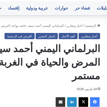
ليلات
فضاء حر
حوارات
عربية ودولية
إقتصاد
ح
الرئيسية
/
أخبار وتقارير
/
البرلماني اليمني أحمد سيف حاشد يواجه المرض
أخبار وتقارير
أهم الأخبار
إختيار المحرر
العرض في الرئيسة
الأرصاد:
استمرار
البرلماني اليمني أحمد س
حالة
عدم
الاستقرار
المرض والحياة في الغ
في
منذ 7 ساعات
الأجواء
يمنيون يطالبون بضبط منفذي
الأرصاد: استمرار حالة
مستمر
وتدفق
منزل البرلماني المقطري وتوفير
الأجواء وتدفق للرطوبة
للرطوبة
له ولأسرته
السحب المزنية الممط
العالية
وتشكل
24 مارس، 2026
السحب
المزنية
فيسبوك
‫X
لينكدإن
مشاركة عبر البريد
سط
صنعاء..
الممطرة
ر
البنك