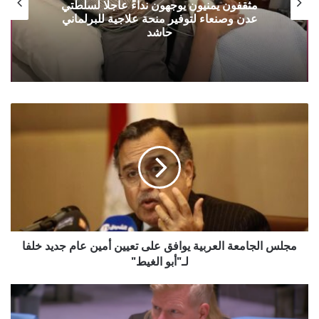
مثقفون يمنيون يوجهون نداءً عاجلًا لسلطتي
عدن وصنعاء لتوفير منحة علاجية للبرلماني
حاشد
مجلس
الجامعة
العربية
يوافق
على
تعيين
أمين
عام
جديد
خلفا
مجلس الجامعة العربية يوافق على تعيين أمين عام جديد خلفا
لـ"أبو
لـ"أبو الغيط"
الغيط"
المبعوث
الأممي