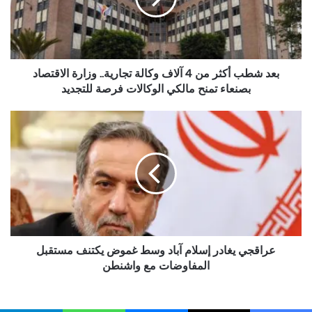
آلاف
وكالة
تجارية..
وزارة
الاقتصاد
بعد شطب أكثر من 4 آلاف وكالة تجارية.. وزارة الاقتصاد
بصنعاء
بصنعاء تمنح مالكي الوكالات فرصة للتجديد
تمنح
مالكي
عراقجي
الوكالات
يغادر
فرصة
إسلام
للتجديد
آباد
وسط
غموض
يكتنف
مستقبل
المفاوضات
مع
عراقجي يغادر إسلام آباد وسط غموض يكتنف مستقبل
واشنطن
المفاوضات مع واشنطن