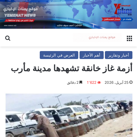
القائمة
بح
أخبار وتقارير
أهم الأخبار
العرض في الرئيسة
أزمة غاز خانقة تشهدها مدينة مأرب
25 أبريل، 2026
1٬622
2 دقائق