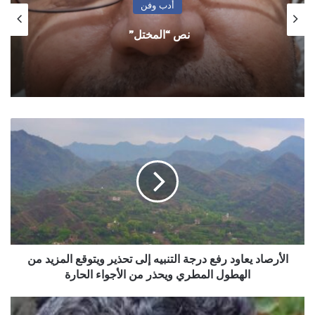
أدب وفن
نص “المختل”
الأرصاد
يعاود
رفع
درجة
التنبيه
إلى
تحذير
ويتوقع
المزيد
من
الأرصاد يعاود رفع درجة التنبيه إلى تحذير ويتوقع المزيد من
الهطول
الهطول المطري ويحذر من الأجواء الحارة
المطري
ويحذر
خطورة