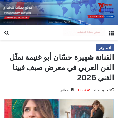
القائمة
بح
أدب وفن
الفنانة شهيرة حسّان أبو غنيمة تمثّل
الفن العربي في معرض صيف فيينا
الفني 2026
8 مايو، 2026
1٬084
3 دقائق