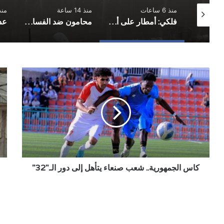
منذ 6 ساعات
منذ 14 ساعة
منذ 20 
شباك مغلقة في قمة دوري الدرجة الأولى.. أهلي صنعاء يوقف انتصارات شعب حضرموت
فلكي: أمطار على أجزاء واسعة من صنعاء بالتزامن مع تحسن نسبي للأمطار على مستوى البلاد
محامون ضد الفساد: منع المحامين من الترافع اعتداء على العدالة وهيبة القضاء
كاس
حر
الجمهورية..
يلت
شعب
مح
صنعاء
تجا
يتأهل
في
إلى
الح
دور
وأل
الـ"32"
الل
تص
كاس الجمهورية.. شعب صنعاء يتأهل إلى دور الـ"32"
إلى
محل
مجا