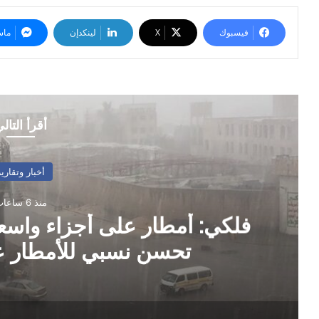
فيسبوك
‫X
لينكدإن
ماس
أقرأ التال
أخبار وتقارير
منذ 6 ساعات
فلكي: أمطار على أجزاء واسعة
تحسن نسبي للأمطار عل