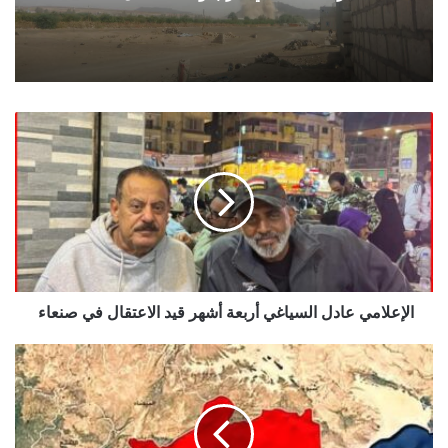
الإعلامي
عادل
السياغي
أربعة
أشهر
قيد
الاعتقال
في
صنعاء
الإعلامي عادل السياغي أربعة أشهر قيد الاعتقال في صنعاء
انفجار
وتبادل
كثيف
لإطلاق
النار