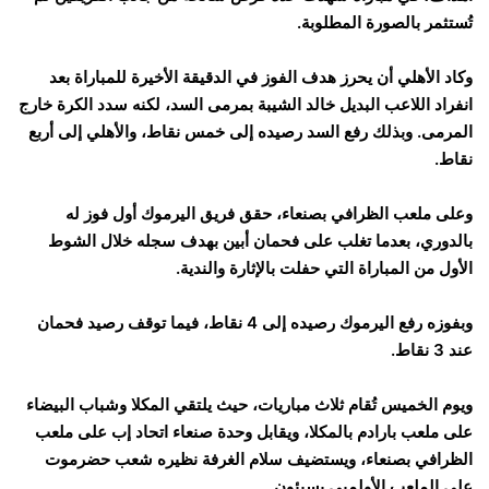
تُستثمر بالصورة المطلوبة.
وكاد الأهلي أن يحرز هدف الفوز في الدقيقة الأخيرة للمباراة بعد
انفراد اللاعب البديل خالد الشيبة بمرمى السد، لكنه سدد الكرة خارج
المرمى. وبذلك رفع السد رصيده إلى خمس نقاط، والأهلي إلى أربع
نقاط.
وعلى ملعب الظرافي بصنعاء، حقق فريق اليرموك أول فوز له
بالدوري، بعدما تغلب على فحمان أبين بهدف سجله خلال الشوط
الأول من المباراة التي حفلت بالإثارة والندية.
وبفوزه رفع اليرموك رصيده إلى 4 نقاط، فيما توقف رصيد فحمان
عند 3 نقاط.
ويوم الخميس تُقام ثلاث مباريات، حيث يلتقي المكلا وشباب البيضاء
على ملعب بارادم بالمكلا، ويقابل وحدة صنعاء اتحاد إب على ملعب
الظرافي بصنعاء، ويستضيف سلام الغرفة نظيره شعب حضرموت
على الملعب الأولمبي بسيئون.