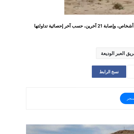
ووقع الحادث مساء الجمعة 15 مايو/آيار 2026، وتسبب في وفاة ستة أشخاص، وإصابة 21 آخرين، حسب آخر إحصائية تداولتها
يق العبر الوديعة
نسخ الرابط
نجر