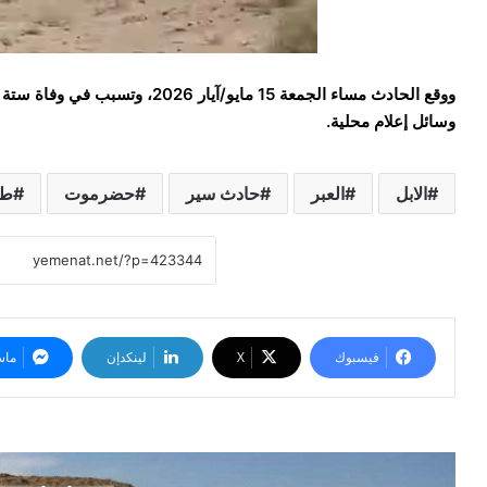
وسائل إعلام محلية.
الابل
العبر
حادث سير
حضرموت
طر
فيسبوك
‫X
لينكدإن
ماس