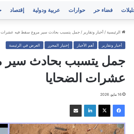
ليلات
فضاء حر
حوارات
عربية ودولية
إقتصاد
ح
الرئيسية
/
أخبار وتقارير
/
جمل يتسبب بحادث سير مروع سقط فيه عشرات ا
أخبار وتقارير
أهم الأخبار
إختيار المحرر
العرض في الرئيسة
ع
عشرات
ن
الضحايا
جمل يتسبب بحادث سير 
هداف
في
كرات
هجمات
صاروخية
عشرات الضحايا
رموت
استهدفت
رب
معسكرات
منذ 4 ساعات
منذ 4 ساعات
لقوات
ريع يعلن استهداف معسكرات في
عشرات الضحاي
16 مايو، 2026
الطوارئ
ضرموت ومأرب
استهدفت معسك
فيسبوك
‫X
لينكدإن
مشاركة عبر البريد
ء..
متوسط
ك
أسعار