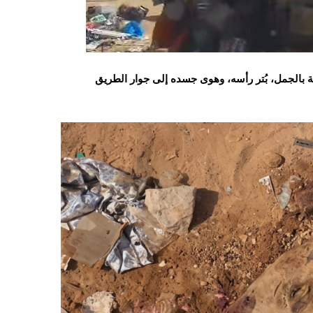
ًا، ومن قوة ارتطام الحافلة بالجمل، بُتر رأسه، وهوى جسده إلى جوار الطريق