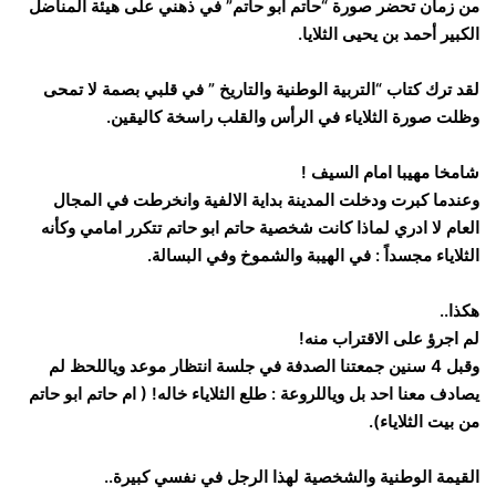
من زمان تحضر صورة “حاتم ابو حاتم” في ذهني على هيئة المناضل
الكبير أحمد بن يحيى الثلايا.
لقد ترك كتاب “التربية الوطنية والتاريخ ” في قلبي بصمة لا تمحى
وظلت صورة الثلاياء في الرأس والقلب راسخة كاليقين.
شامخا مهيبا امام السيف !
وعندما كبرت ودخلت المدينة بداية الالفية وانخرطت في المجال
العام لا ادري لماذا كانت شخصية حاتم ابو حاتم تتكرر امامي وكأنه
الثلاياء مجسداً : في الهيبة والشموخ وفي البسالة.
هكذا..
لم اجرؤ على الاقتراب منه!
وقبل 4 سنين جمعتنا الصدفة في جلسة انتظار موعد وياللحظ لم
يصادف معنا احد بل وياللروعة : طلع الثلاياء خاله! ( ام حاتم ابو حاتم
من بيت الثلاياء).
القيمة الوطنية والشخصية لهذا الرجل في نفسي كبيرة..