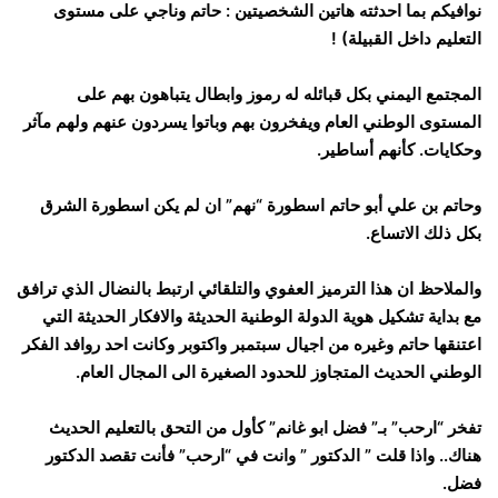
نوافيكم بما احدثته هاتين الشخصيتين : حاتم وناجي على مستوى
التعليم داخل القبيلة) !
المجتمع اليمني بكل قبائله له رموز وابطال يتباهون بهم على
المستوى الوطني العام ويفخرون بهم وباتوا يسردون عنهم ولهم مآثر
وحكايات. كأنهم أساطير.
وحاتم بن علي أبو حاتم اسطورة “نهم” ان لم يكن اسطورة الشرق
بكل ذلك الاتساع.
والملاحظ ان هذا الترميز العفوي والتلقائي ارتبط بالنضال الذي ترافق
مع بداية تشكيل هوية الدولة الوطنية الحديثة والافكار الحديثة التي
اعتنقها حاتم وغيره من اجيال سبتمبر واكتوبر وكانت احد روافد الفكر
الوطني الحديث المتجاوز للحدود الصغيرة الى المجال العام.
تفخر “ارحب” بـ” فضل ابو غانم” كأول من التحق بالتعليم الحديث
هناك.. واذا قلت ” الدكتور ” وانت في “ارحب” فأنت تقصد الدكتور
فضل.