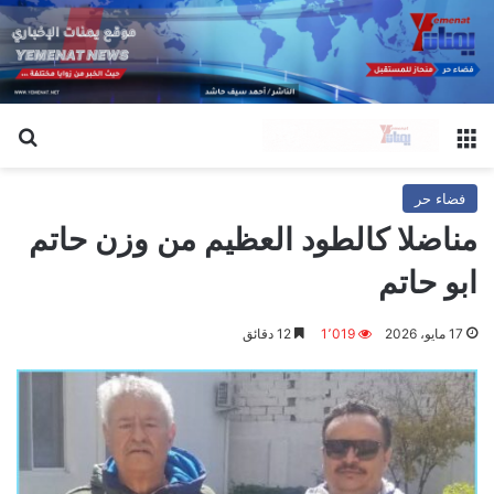
القائمة
بح
فضاء حر
مناضلا كالطود العظيم من وزن حاتم
ابو حاتم
17 مايو، 2026
1٬019
12 دقائق