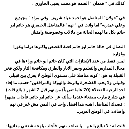
كذلك في ” همدان ” الفندم هو محمد يحيى الحاوري .
في “خولان” المناضل هو احمد عباد شريف. وفي مراد ” مجيديع
وعلي عبدربه” اما وانت في ” نهم” فالمناضل الحصري هو حاتم ابو
حاتم بكل ما لهذه الحالة من دلالات وخصوصية وامتياز.
النضال في حالة حاتم ابو حاتم قصة القصص واكثرها دراما وغورا
وغزارة.
ليس فقط من عدد الإنجازات التي كان حاتم ابو حاتم وراءها في
مجال المدارس والتعليم وحفر الابار والطرق ومكافحة الثار ولكن فخر
القبيلة به هو :” كونه مناضلا على مستوى الوطن لا يفرق بين قبيلي
وقبيلي ولا يحب الفشخرة والزنط والهوكة والمرافقين” حسب ما إفاد
احد الرعية الفضلاء (70 عاما تقريباً) من نهم قبل 7 اشهر ( بائع قات)
في شارع مارب بصنعاء عندما سألته عن حاتم ابو حاتم. فأجاب منبهرا
: قصدك المناضل اهييه هذا افضل واحد في اليمن مش غير في نهم
واضاف: في الوطن العربي.
قلت له : لا تبالغ يا عم .. يا صاحب نهم. فأجاب بلهجة شدتني معانيها :