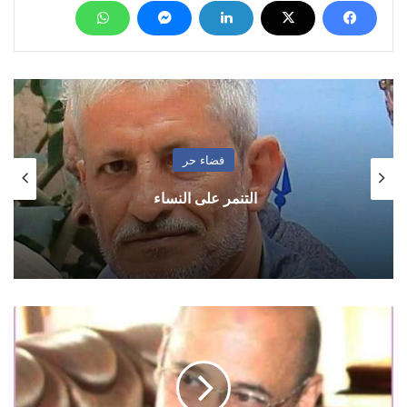
فضاء حر
التنمر على النساء
السامعي…
حين
تصنع
المواقف
رجال