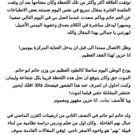
توثقت العلاقة اكثر واكثر من تلك اللحظة وكان مفتاحها بعد ان وثقت
الجلسة العابرة بمقال سريع في نفس اليوم ضمنته بعض الانطباعات
عن العم حاتم وياكم سعدت عندما اتصل بي في اليوم التالي سعيدا
ومنبهرا ليدخل مباشرة في الكلام بصدق وعفوية اليمني الأصيل:
ابهرتني يا جمالي بهذا المقال والله.
وظل الاتصال ممتدا الى قبل ان يدخل العناية المركزة بيومين!
انا حزين لهذا الفقد العظيم .
يودع الوطن اليوم مناضلا كالطود العظيم من وزن حاتم ابو حاتم.
الموت حق وكان يتوقع ان تحل هذه اللحظة قريبا بكل شجاعة وايمان.
وكنت احاول ان اصرف عنه هذا الشعور فيضحك قائلا: اقلك ايحين
عتنشر المقابلة حقي قبلما اموت!
ويا للأسف: مات.. انا حزين مقهور ومغموم.
ولد حاتم ابو حاتم في النصف الثاني من اربعينات القرن الماضي في
جبال نهم القاحلة . وكان اول من تعلم ودرس دراسة نظامية من ابناء
قبيلة “نهم” هو واخوه الاصغر ناجي. (وفي المقالات القادمة سوف