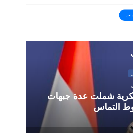
نجر
ي
سكرية شملت عدة جبهات
وط التماس