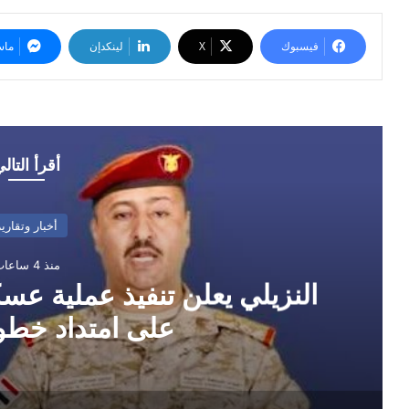
فيسبوك
‫X
لينكدإن
ماس
أقرأ التال
أخبار وتقارير
منذ 4 ساعات
النزيلي يعلن تنفيذ عملية ع
على امتداد خط