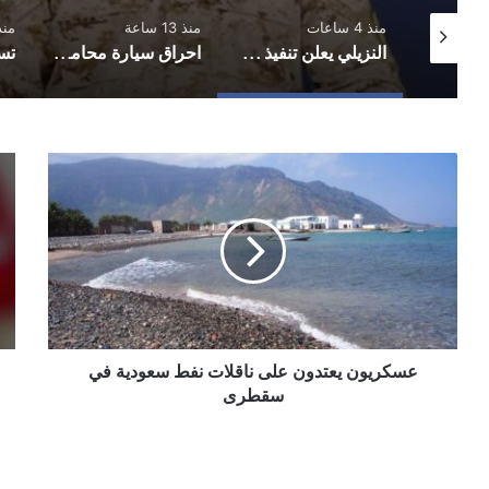
منذ 4 ساعات
منذ 13 ساعة
منذ 14 
المبعوث الأممي يحذر من عودة اليمن إلى صراع واسع ويدعو الأطراف لضبط النفس والعودة للمفاوضات
النزيلي يعلن تنفيذ عملية عسكرية شملت عدة جبهات على امتداد خطوط التماس
احراق سيارة محامي في محافظة إب
عسكريون
تعز
يعتدون
نقا
على
الت
ناقلات
تند
نفط
بتج
سعودية
مك
في
الش
سقطرى
الا
وتد
عسكريون يعتدون على ناقلات نفط سعودية في
الم
لوق
سقطرى