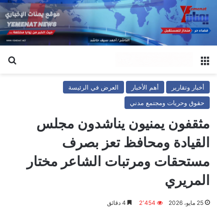
القائمة
بح
أخبار وتقارير
أهم الأخبار
العرض في الرئيسة
حقوق وحريات ومجتمع مدني
مثقفون يمنيون يناشدون مجلس
القيادة ومحافظ تعز بصرف
مستحقات ومرتبات الشاعر مختار
المريري
25 مايو، 2026
2٬454
4 دقائق