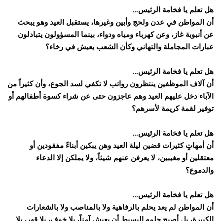
هل تعلم يا فخامة الرئيس…
أن المواطن في عدن ولحج وأبين وغيرها، يستقبل العيد وهو يبحث
عن أنبوبة غاز، وعن كهرباء ومياه ودواء، بينما المسؤولون يتبادلون
عبارات المجاملة والتهاني وكأن الشعب يعيش في رخاء؟
هل تعلم يا فخامة الرئيس…
أن آلاف الموظفين ينتظرون رواتب لا تكفي لسد الجوع، وأن كثيراً من
الآباء دخل عليهم العيد وهم عاجزون حتى عن شراء كسوة أطفالهم أو
توفير لقمة كريمة لأسرهم؟
هل تعلم يا فخامة الرئيس…
أن أمهاتٍ كثيرات قضين ليلة العيد وهن يبكين أبناءً مفقودين أو
معتقلين أو مغيبين، لا يعرفن عنهم شيئاً، ولا يملكن إلا الدعاء
والدموع؟
هل تعلم يا فخامة الرئيس…
أن المواطن لم يعد يحلم بالرفاهية ولا بالمناصب ولا بالشعارات
الكبيرة، بل أصبح حلمه البسيط أن يعيش آمناً، بلا خوف، بلا قهر، بلا