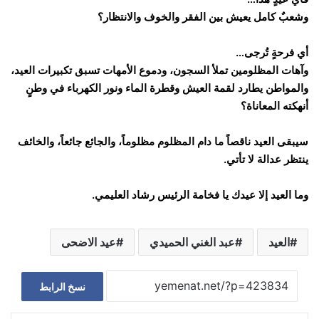
وشعبٌ كامل يعيش بين الفقر والخوف والانتظار؟
أي فرحةٍ تُرجى…
وآهات المظلومين تملأ السجون، ودموع الأمهات تسبق تكبيرات العيد،
والمواطن يطارد لقمة العيش وقطرة الماء ونور الكهرباء في وطنٍ
أنهكته المعاناة؟
سيبقى العيد ناقصاً ما دام المظلوم مظلوماً، والجائع جائعاً، والخائف
ينتظر عدالة لا تأتي.
وما العيد إلا عيدك يا فخامة الرئيس رشاد العليمي.
العيد
عبد الغني الحميدي
عيد الاضحى
نسخ الرابط