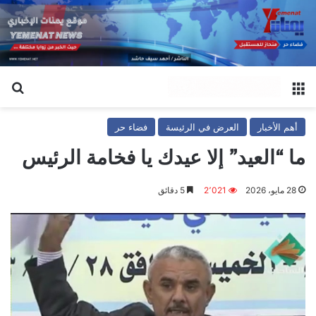
القائمة
بح
أهم الأخبار
العرض في الرئيسة
فضاء حر
ما “العيد” إلا عيدك يا فخامة الرئيس
28 مايو، 2026
2٬021
5 دقائق