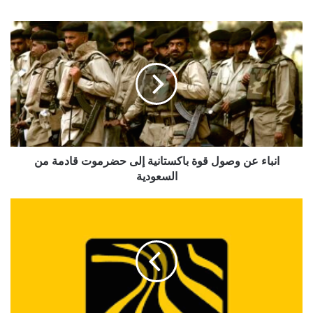
انباء
عن
وصول
قوة
باكستانية
إلى
حضرموت
قادمة
من
السعودية
انباء عن وصول قوة باكستانية إلى حضرموت قادمة من
السعودية
مجموعة
هائل
سعيد
أنعم
وشركاه
تعزي
في
وفاة