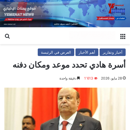
القائمة
بح
أخبار وتقارير
أهم الأخبار
العرض في الرئيسة
أسرة هادي تحدد موعد ومكان دفنه
28 مايو، 2026
1٬613
دقيقة واحدة