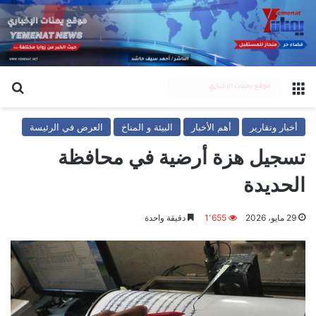
القائمة
بح
أخبار وتقارير
أهم الأخبار
البيئة و المناخ
العرض في الرئيسة
تسجيل هزة أرضية في محافظة
الحديدة
29 مايو، 2026
1٬655
دقيقة واحدة