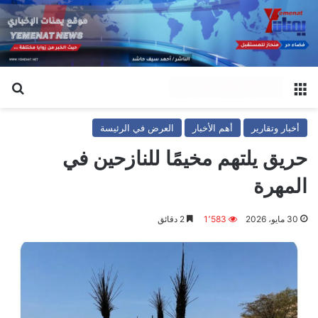
القائمة
بح
أخبار وتقارير
أهم الأخبار
العرض في الرئيسة
حريق يلتهم مخيمًا للنازحين في
المهرة
30 مايو، 2026
1٬583
2 دقائق