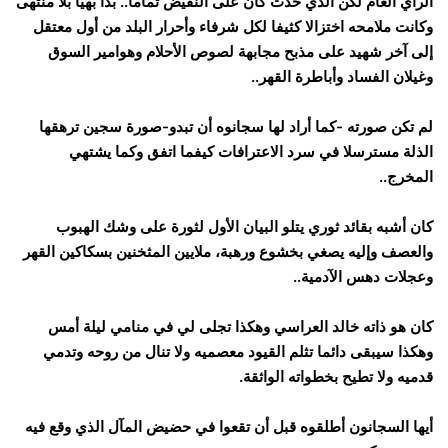
الرأي العام لكن الذي حدث كان على النقيض تماما.. بدا بهياُ بلا منتهى
وكانت ملامحه اختزالا كثيفا لكل شرفاء وأحرار البلد من أول معتقل
إلى آخر شهيد على مذبح مجابهة لصوص الأحلام وهوامير السوق
وغيلان الفساد وأباطرة القهر..
لم تكن صورته -كما أراد لها سجانوه أن تبدو-صورة سجين ترهقها
الذلة مسترسلا في سرد الاعترافات كيفما اتفق وكما يشتهي
المخرج..
كان أشبه بقائد ثوري يتلو البيان الأول لثورة على وشك الهبوب
والعصف وإليه يصغي بخشوع ورهبة، ملايين المثخنين بسكاكين القهر
وعجلات دهس الآدمية..
كان هو ذاته خالد العراسي وهكذا تجلى لي في منامي ليلة أمس
وهكذا سيبقى دائما تثلم القيود معصميه ولا تنال من روحه وتدمي
قدميه ولا تطيح بخطواته الواثقة.
أيها السجانون أطلقوه قبل أن تقعوا في حضيض المآل الذي وقع فيه