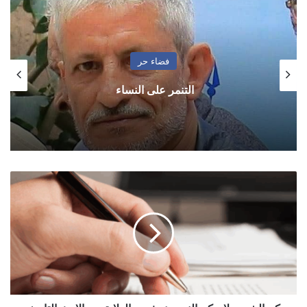
فضاء حر
التنمر على النساء
حكم
الشعب
لا
حكم
النسب:
مفهوم
الولاية
بين
الإرث