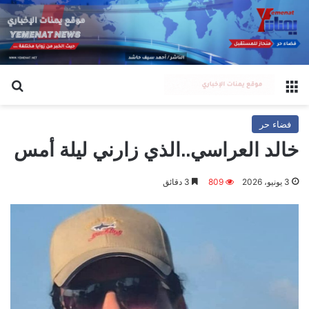
القائمة
بح
فضاء حر
خالد العراسي..الذي زارني ليلة أمس
3 يونيو، 2026
809
3 دقائق