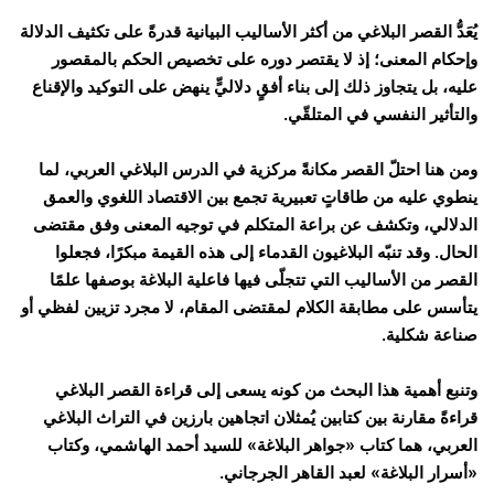
يُعَدُّ القصر البلاغي من أكثر الأساليب البيانية قدرةً على تكثيف الدلالة
وإحكام المعنى؛ إذ لا يقتصر دوره على تخصيص الحكم بالمقصور
عليه، بل يتجاوز ذلك إلى بناء أفقٍ دلاليٍّ ينهض على التوكيد والإقناع
والتأثير النفسي في المتلقّي.
ومن هنا احتلّ القصر مكانةً مركزية في الدرس البلاغي العربي، لما
ينطوي عليه من طاقاتٍ تعبيرية تجمع بين الاقتصاد اللغوي والعمق
الدلالي، وتكشف عن براعة المتكلم في توجيه المعنى وفق مقتضى
الحال. وقد تنبّه البلاغيون القدماء إلى هذه القيمة مبكرًا، فجعلوا
القصر من الأساليب التي تتجلّى فيها فاعلية البلاغة بوصفها علمًا
يتأسس على مطابقة الكلام لمقتضى المقام، لا مجرد تزيين لفظي أو
صناعة شكلية.
وتنبع أهمية هذا البحث من كونه يسعى إلى قراءة القصر البلاغي
قراءةً مقارنة بين كتابين يُمثلان اتجاهين بارزين في التراث البلاغي
العربي، هما كتاب «جواهر البلاغة» للسيد أحمد الهاشمي، وكتاب
«أسرار البلاغة» لعبد القاهر الجرجاني.