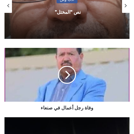
نص “المختل”
وفاة
رجل
أعمال
في
صنعاء
وفاة رجل أعمال في صنعاء
‏ردي
على
أحد