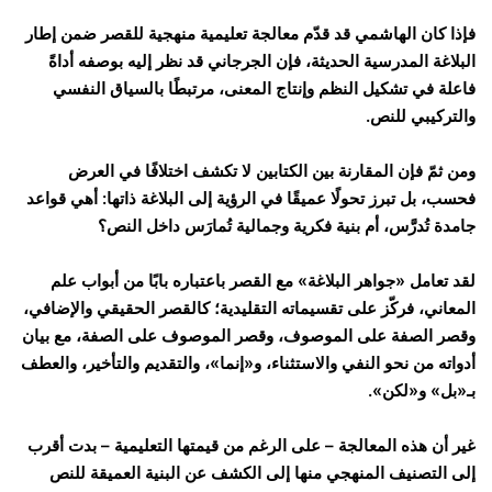
فإذا كان الهاشمي قد قدّم معالجة تعليمية منهجية للقصر ضمن إطار
البلاغة المدرسية الحديثة، فإن الجرجاني قد نظر إليه بوصفه أداةً
فاعلة في تشكيل النظم وإنتاج المعنى، مرتبطًا بالسياق النفسي
والتركيبي للنص.
ومن ثمّ فإن المقارنة بين الكتابين لا تكشف اختلافًا في العرض
فحسب، بل تبرز تحولًا عميقًا في الرؤية إلى البلاغة ذاتها: أهي قواعد
جامدة تُدرَّس، أم بنية فكرية وجمالية تُمارَس داخل النص؟
لقد تعامل «جواهر البلاغة» مع القصر باعتباره بابًا من أبواب علم
المعاني، فركّز على تقسيماته التقليدية؛ كالقصر الحقيقي والإضافي،
وقصر الصفة على الموصوف، وقصر الموصوف على الصفة، مع بيان
أدواته من نحو النفي والاستثناء، و«إنما»، والتقديم والتأخير، والعطف
بـ«بل» و«لكن».
غير أن هذه المعالجة – على الرغم من قيمتها التعليمية – بدت أقرب
إلى التصنيف المنهجي منها إلى الكشف عن البنية العميقة للنص