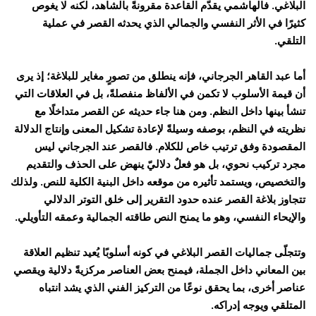
البلاغي. فالهاشمي يقدّم القاعدة مقرونةً بالشاهد، لكنه لا يغوص
كثيرًا في الأثر النفسي والجمالي الذي يحدثه القصر في عملية
التلقي.
أما عبد القاهر الجرجاني، فإنه ينطلق من تصورٍ مغاير للبلاغة؛ إذ يرى
أن قيمة الأسلوب لا تكمن في الألفاظ منفصلةً، بل في العلاقات التي
تنشأ بينها داخل النظم. ومن هنا جاء حديثه عن القصر متداخلًا مع
نظريته في النظم، بوصفه وسيلةً لإعادة تشكيل المعنى وإنتاج الدلالة
المقصودة وفق ترتيب خاص للكلام. فالقصر عند الجرجاني ليس
مجرد تركيب نحوي، بل هو فعلٌ دلاليّ ينهض على الحذف والتقديم
والتخصيص، ويستمد تأثيره من موقعه داخل البنية الكلية للنص. ولذلك
تتجاوز بلاغة القصر عنده حدود التقرير إلى خلق التوتر الدلالي
والإيحاء النفسي، وهو ما يمنح النص طاقته الجمالية وعمقه التأويلي.
وتتجلّى جماليات القصر البلاغي في كونه أسلوبًا يُعيد تنظيم العلاقة
بين المعاني داخل الجملة، فيمنح بعض العناصر مركزيةً دلالية ويقصي
عناصر أخرى، بما يحقق نوعًا من التركيز الفني الذي يشد انتباه
المتلقي ويوجه إدراكه.