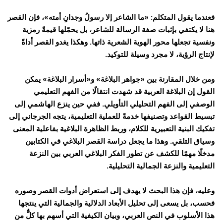
فعندما يقول المتكلم: «ما الشاعر إلا رسولُ وجدانِ أمته»، فإن القصر
هنا لا يكتفي بإثبات صفة الرسالة للشاعر، بل يحمّلها قيمةً رمزية
ونفسية تجعلها محور الهوية الشعرية ذاتها. وهكذا يغدو القصر أداةً
لإنتاج الرؤية، لا مجرد وسيلة للتوكيد.
ومن خلال المقارنة بين «جواهر البلاغة» و«أسرار البلاغة» يمكن
القول إن البلاغة العربية قد شهدت انتقالًا من الفهم التعليمي
الوصفي إلى الفهم التحليلي التأويلي. ففي حين ينزع الهاشمي إلى
تبسيط القواعد وتصنيفها خدمةً للعملية التعليمية، يتجه الجرجاني إلى
تفكيك البنية التعبيرية للكلام، وربط الظاهرة البلاغية بفاعلية المعنى
وسياق التلقي. وهذا ما يجعل دراسة القصر البلاغي في الكتابين
مدخلًا مهمًا للكشف عن تطور الفكر البلاغي العربي بين النزعة
التعليمية والنزعة الجمالية التحليلية.
وعليه، فإن هذا البحث لا يهدف إلى استعراض أدوات القصر وصوره
فحسب، بل يسعى إلى تحليل الأبعاد الدلالية والجمالية التي ينتجها
هذا الأسلوب في النص العربي، وبيان الكيفية التي أسهم بها كلٌّ من