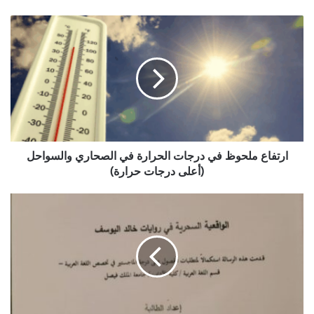
ارتفاع
ملحوظ
في
درجات
الحرارة
في
الصحاري
والسواحل
(أعلى
درجات
ارتفاع ملحوظ في درجات الحرارة في الصحاري والسواحل
حرارة)
(أعلى درجات حرارة)
Master’s
Thesis
Explores
Magical
Realism
in
Khaled
Al-