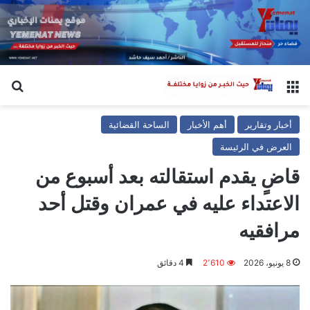
القائمة
بح
أخبار وتقارير
أهم الأخبار
الساحة القضائية
العرض في الرئيسة
قاضٍ يقدم استقالته بعد أسبوع من
الاعتداء عليه في عمران وقتل أحد
مرافقيه
8 يونيو، 2026
2٬610
4 دقائق