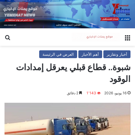
القائمة
بح
أخبار وتقارير
أهم الأخبار
العرض في الرئيسة
شبوة.. قطاع قبلي يعرقل إمدادات
الوقود
16 يونيو، 2026
1٬143
2 دقائق