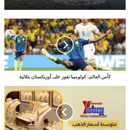
كأس
العالم..
كولومبيا
تفوز
على
أوزبكستان
بثلاثية
كأس العالم.. كولومبيا تفوز على أوزبكستان بثلاثية
متوسط
أسعار
الذهب
في
صنعاء
وعدن
الخميس