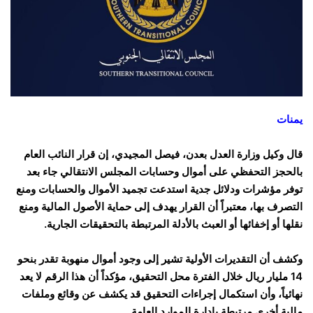
يمنات
قال وكيل وزارة العدل بعدن، فيصل المجيدي، إن قرار النائب العام
بالحجز التحفظي على أموال وحسابات المجلس الانتقالي جاء بعد
توفر مؤشرات ودلائل جدية استدعت تجميد الأموال والحسابات ومنع
التصرف بها، معتبراً أن القرار يهدف إلى حماية الأصول المالية ومنع
نقلها أو إخفائها أو العبث بالأدلة المرتبطة بالتحقيقات الجارية.
وكشف أن التقديرات الأولية تشير إلى وجود أموال منهوبة تقدر بنحو
14 مليار ريال خلال الفترة محل التحقيق، مؤكداً أن هذا الرقم لا يعد
نهائياً، وأن استكمال إجراءات التحقيق قد يكشف عن وقائع وملفات
مالية أخرى مرتبطة بإدارة الموارد العامة.