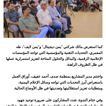
كما استعرض مالك شركتي “يمن ديجيتال” و”يمن لايف”، طه
المعمري، التحديات التقنية والمؤسسية التي تواجه المؤسسات
الإعلامية الرقمية، والبدائل والحلول المتاحة لتعزيز استمرارية عملها
في ظل الظروف الراهنة.
واختتم مدير المشاريع بمنظمة صدى، أحمد عفيف، أوراق العمل
باستعراض أبرز التحديات التي تواجه وسائل الإعلام اليمنية،
ومتطلبات تعزيز استقلاليتها وتعدديتها في ظل الأوضاع الحالية.
وفي ختام الندوة، شدد المشاركون على ضرورة توحيد جهود
المنظمات الحقوقية والجهات القانونية والمؤسسات الإعلامية للدفع