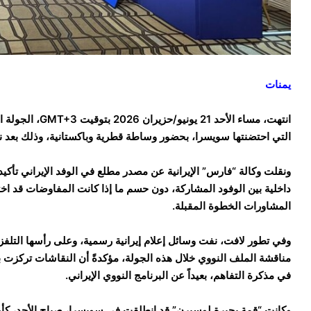
يمنات
انتهت، مساء الأح
التي احتضنتها سويسرا، بحضور وساطة قطرية وباكستانية، وذلك بعد نحو 80 دقيقة من النقاشات المك
ونقلت وكالة “فارس” الإيرانية عن مصدر مطلع في الوفد الإيراني تأكيده
داخلية بين الوفود المشاركة، دون حسم ما إذا كانت المفاوضات قد اختتم
المشاورات الخطوة المقبلة.
وفي تطور لافت، نفت وسائل إعلام إيرانية رسمية، وعلى رأسها التلفزي
مناقشة الملف النووي خلال هذه الجولة، مؤكدةً أن النقاشات تركزت بش
في مذكرة التفاهم، بعيداً عن البرنامج النووي الإيراني.
وكانت “قمة بحيرة لوسيرن” قد انطلقت في سويسرا، صباح الأحد، كأول