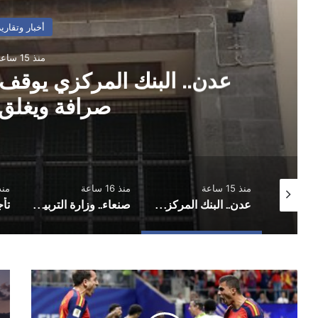
أخبار وتقارير
منذ 15 ساعة
عدن.. البنك المركزي يوقف
صرافة ويغلق 
منذ 15 ساعة
منذ 16 ساعة
منذ 16 
محامون ضد الفساد: منع المحامين من الترافع اعتداء على العدالة وهيبة القضاء
عدن.. البنك المركزي يوقف تراخيص ثلاث منشآت صرافة ويغلق مقراتها
صنعاء.. وزارة التربية والتعليم تحدد موعد اختبار الدور التكميلي للثانوية العامة وعدد المواد القابلة للاختبار
كأس
محت
العالم..
يق
إسبانيا
الط