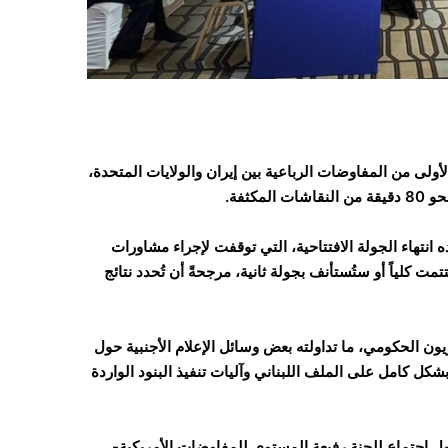
د 21 يونيو/حزيران 2026 بتوقيت GMT+3، الجولة الأولى من المفاوضات الرباعية بين إيران والولايات المتحدة،
ثفة.
 انتهاء الجولة الافتتاحية، التي توقفت لإجراء مشاورات
ت كلياً أو ستُستأنف بجولة ثانية، مرجحةً أن تُحدد نتائج
ون الحكومي، ما تداولته بعض وسائل الإعلام الأجنبية حول
كل كامل على الملف اللبناني وآليات تنفيذ البنود الواردة
 اجتماع للجنة رفيعة المستوى للمفاوضات الأمريكية-