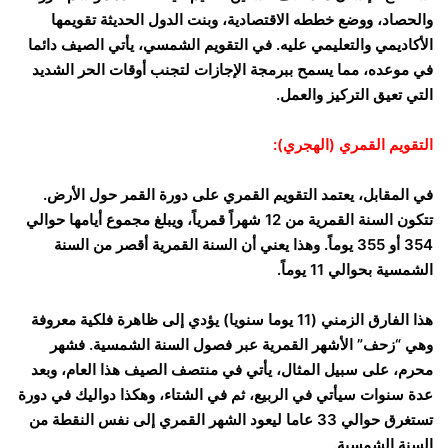
والحصاد، ووضع خططه الاقتصادية، وبنت الدول الحديثة تقويمها
الأكاديمي والتعليمي عليه. في التقويم الشمسي، يأتي الصيف دائما
في موعده، مما يسمح ببرمجة الإجازات لتجنب أوقات الحر الشديد
التي تعيق التركيز والعمل.
التقويم القمري (الهجري):
في المقابل، يعتمد التقويم القمري على دورة القمر حول الأرض.
تتكون السنة القمرية من 12 شهراً قمرياً، ويبلغ مجموع أيامها حوالي
354 أو 355 يوماً. وهذا يعني أن السنة القمرية أقصر من السنة
الشمسية بحوالي 11 يوماً.
هذا الفارق الزمني (11 يوما سنويا) يؤدي إلى ظاهرة فلكية معروفة
وهي “زحف” الأشهر القمرية عبر فصول السنة الشمسية. فشهر
محرم، على سبيل المثال، يأتي في منتصف الصيف هذا العام، وبعد
عدة سنوات سيأتي في الربيع، ثم في الشتاء، وهكذا دواليك في دورة
تستغرق حوالي 33 عاما ليعود الشهر القمري إلى نفس النقطة من
السنة الشمسية.