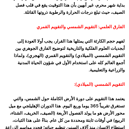
بداية شهر محرم، غير آبهين بأن هذا التوقيت يقع في قلب فصل
الصيف، حيث تبلغ درجات الحرارة والرطوبة ذروتها القاتلة.
الفارق العلمي: التقويم الشمسي والتقويم القمري
لفهم حجم الكارثة التي يمثلها هذا القرار، يجب أولا العودة إلى
أبجديات العلوم الفلكية والتاريخية لتوضيح الفارق الجوهري بين
التقويم الشمسي (الميلادي) والتقويم القمري (الهجري)، ولماذا
أجمع العالم كله على استخدام الأول في شؤون الحياة المدنية
والزراعية والتعليمية.
التقويم الشمسي (الميلادي):
يعتمد هذا التقويم على دورة الأرض الكاملة حول الشمس، والتي
تستغرق تقريباً 365 يوما وربع اليوم. هذا الدوران الإهليلجي مع ميل
محور الأرض هو ما يولد الفصول الأربعة (الصيف، الخريف، الشتاء،
الربيع) في أوقات ثابتة ومحددة من كل عام. بناءً على هذا الثبات،
استطاع الإنسان منذ آلاف السنين تنظيم حياته؛ فحدد مواسم الزراعة