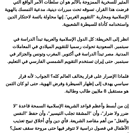
المثير للسخرية الممزوجة بالألم هو أن سلطات الأمر الواقع التي
فرضت هذا القرار، تسوقه تحت مبررات دينية، مدعية التمسك بالهوية
الإسلامية ومحاربة “التقويم الغربي”. إنها محاولة بائسة لاحتكار الدين
واستخدامه كأداة للسيطرة الشعبوية.
انظر إلى الخريطة: كل الدول الإسلامية والعربية تبدأ الدراسة في
سبتمبر. السعودية تحولت رسميا للتقويم الميلادي في المعاملات
المدنية. مصر تبدأ الدراسة في أكتوبر. المغرب وتونس والجزائر في
سبتمبر. حتى إيران تستخدم التقويم الشمسي الفارسي في التعليم.
فلماذا الإصرار على قرار يخالف العالم كله؟ الجواب: لأنه قرار
سياسي يهدف إلى إظهار السيطرة وفرض الهوية، حتى لو كان الثمن
هو مستقبل 8 ملايين طالب وطالبة.
إن من أبسط وأعظم قواعد الشريعة الإسلامية السمحة قاعدة “لا
ضرر ولا ضرار”، وأن “المشقة تجلب التيسير”، وأن حفظ “النفس
والعقل” من أهم مقاصد الشريعة. فأي دين وأي أخلاق تبيح تعذيب
الأطفال في فصول دراسية لا تتوفر فيها حتى مروحة سقف تعمل؟