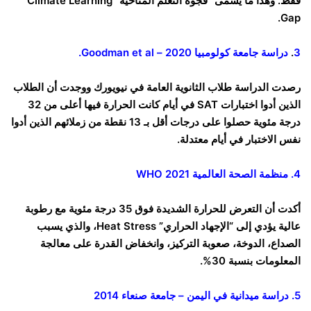
فقط. وهذا ما يسمى “فجوة التعلم المناخية” Climate Learning
Gap.
3
.
دراسة جامعة كولومبيا 2020 – Goodman et al.
رصدت الدراسة طلاب الثانوية العامة في نيويورك ووجدت أن الطلاب
الذين أدوا اختبارات SAT في أيام كانت الحرارة فيها أعلى من 32
درجة مئوية حصلوا على درجات أقل بـ 13 نقطة من زملائهم الذين أدوا
نفس الاختبار في أيام معتدلة.
4. منظمة الصحة العالمية
WHO 2021
أكدت أن التعرض للحرارة الشديدة فوق 35 درجة مئوية مع رطوبة
عالية يؤدي إلى “الإجهاد الحراري” Heat Stress، والذي يسبب
الصداع، الدوخة، صعوبة التركيز، وانخفاض القدرة على معالجة
المعلومات بنسبة 30%.
5.
دراسة ميدانية في اليمن – جامعة صنعاء 2014