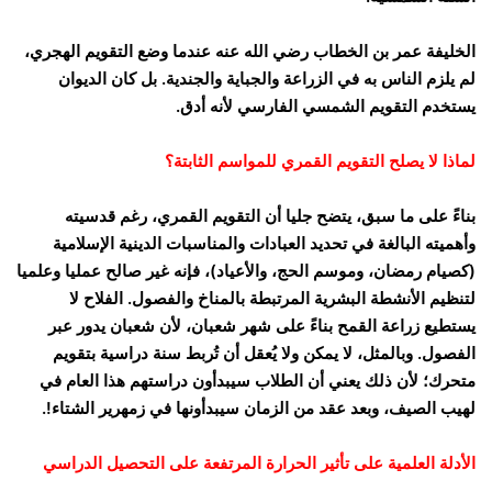
الخليفة عمر بن الخطاب رضي الله عنه عندما وضع التقويم الهجري،
لم يلزم الناس به في الزراعة والجباية والجندية. بل كان الديوان
يستخدم التقويم الشمسي الفارسي لأنه أدق.
لماذا لا يصلح التقويم القمري للمواسم الثابتة؟
بناءً على ما سبق، يتضح جليا أن التقويم القمري، رغم قدسيته
وأهميته البالغة في تحديد العبادات والمناسبات الدينية الإسلامية
(كصيام رمضان، وموسم الحج، والأعياد)، فإنه غير صالح عمليا وعلميا
لتنظيم الأنشطة البشرية المرتبطة بالمناخ والفصول. الفلاح لا
يستطيع زراعة القمح بناءً على شهر شعبان، لأن شعبان يدور عبر
الفصول. وبالمثل، لا يمكن ولا يُعقل أن تُربط سنة دراسية بتقويم
متحرك؛ لأن ذلك يعني أن الطلاب سيبدأون دراستهم هذا العام في
لهيب الصيف، وبعد عقد من الزمان سيبدأونها في زمهرير الشتاء!.
الأدلة العلمية على تأثير الحرارة المرتفعة على التحصيل الدراسي