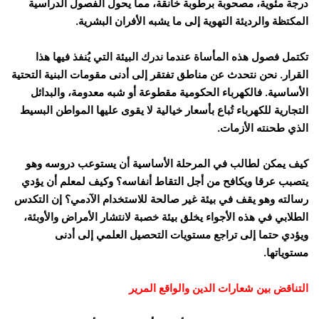
درجة مئوية، مصحوبة برطوبة خانقة، مما يحول الفصول الدراسية
المكتظة والرديئة التهوية إلى ما يشبه الأفران البشرية.
تكتمل فصول هذه المأساة عندما ندرك البيئة التي يُنفذ فيها هذا
القرار. نحن نتحدث عن مناطق تفتقر إلى أدنى مقومات البنية التحتية
الأساسية. فالكهرباء الحكومية مقطوعة أو شبه معدومة، والبدائل
التجارية للكهرباء تُباع بأسعار خيالية لا يقوى عليها المواطن البسيط
الذي طحنته الأزمات.
كيف يمكن لطالب في المرحلة الأساسية أن يستوعب دروسه وهو
يتصبب عرقا ويكافح من أجل التقاط أنفاسه؟ وكيف لمعلم أن يؤدي
رسالته وهو يقف في بيئة غير صالحة للاستخدام الآدمي؟ إن التكدس
الطلابي في هذه الأجواء يخلق بيئة خصبة لانتشار الأمراض والأوبئة،
ويؤدي حتما إلى تراجع مستويات التحصيل العلمي إلى أدنى
مستوياتها.
التناقض بين شعارات الدين والواقع المرير