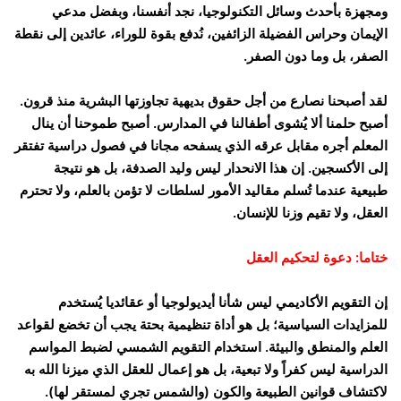
ومجهزة بأحدث وسائل التكنولوجيا، نجد أنفسنا، وبفضل مدعي
الإيمان وحراس الفضيلة الزائفين، نُدفع بقوة للوراء، عائدين إلى نقطة
الصفر، بل وما دون الصفر.
لقد أصبحنا نصارع من أجل حقوق بديهية تجاوزتها البشرية منذ قرون.
أصبح حلمنا ألا يُشوى أطفالنا في المدارس. أصبح طموحنا أن ينال
المعلم أجره مقابل عرقه الذي يسفحه مجانا في فصول دراسية تفتقر
إلى الأكسجين. إن هذا الانحدار ليس وليد الصدفة، بل هو نتيجة
طبيعية عندما تُسلم مقاليد الأمور لسلطات لا تؤمن بالعلم، ولا تحترم
العقل، ولا تقيم وزنا للإنسان.
ختاما: دعوة لتحكيم العقل
إن التقويم الأكاديمي ليس شأنا أيديولوجيا أو عقائديا يُستخدم
للمزايدات السياسية؛ بل هو أداة تنظيمية بحتة يجب أن تخضع لقواعد
العلم والمنطق والبيئة. استخدام التقويم الشمسي لضبط المواسم
الدراسية ليس كفراً ولا تبعية، بل هو إعمال للعقل الذي ميزنا الله به
لاكتشاف قوانين الطبيعة والكون (والشمس تجري لمستقر لها).