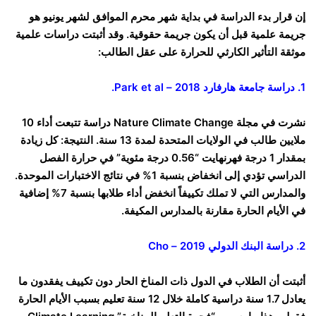
إن قرار بدء الدراسة في بداية شهر محرم الموافق لشهر يونيو هو
جريمة علمية قبل أن يكون جريمة حقوقية. وقد أثبتت دراسات علمية
موثقة التأثير الكارثي للحرارة على عقل الطالب:
1. دراسة جامعة هارفارد 2018 – Park et al.
نشرت في مجلة Nature Climate Change دراسة تتبعت أداء 10
ملايين طالب في الولايات المتحدة لمدة 13 سنة. النتيجة: كل زيادة
بمقدار 1 درجة فهرنهايت “0.56 درجة مئوية” في حرارة الفصل
الدراسي تؤدي إلى انخفاض بنسبة 1% في نتائج الاختبارات الموحدة.
والمدارس التي لا تملك تكييفاً انخفض أداء طلابها بنسبة 7% إضافية
في الأيام الحارة مقارنة بالمدارس المكيفة.
2. دراسة البنك الدولي 2019 –
Cho
أثبتت أن الطلاب في الدول ذات المناخ الحار دون تكييف يفقدون ما
يعادل 1.7 سنة دراسية كاملة خلال 12 سنة تعليم بسبب الأيام الحارة