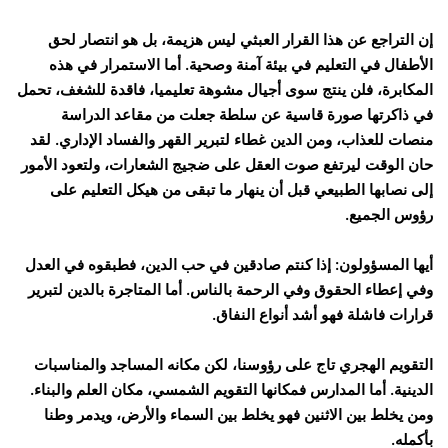
إن التراجع عن هذا القرار العبثي ليس هزيمة، بل هو انتصار لحق
الأطفال في التعليم في بيئة آمنة وصحية. أما الاستمرار في هذه
المكابرة، فلن ينتج سوى أجيال مشوهة تعليميا، فاقدة للشغف، تحمل
في ذاكرتها صورة قاسية عن سلطة جعلت من مقاعد الدراسة
منصات للعذاب، ومن الدين غطاء لتبرير القهر والفساد الإداري. لقد
حان الوقت ليرتفع صوت العقل على ضجيج الشعارات، ولتعود الأمور
إلى نصابها الطبيعي قبل أن ينهار ما تبقى من هيكل التعليم على
رؤوس الجميع.
أيها المسؤولون: إذا كنتم صادقين في حب الدين، فطبقوه في العدل
وفي إعطاء الحقوق وفي الرحمة بالناس. أما المتاجرة بالدين لتبرير
قرارات فاشلة فهو أشد أنواع النفاق.
التقويم الهجري تاج على رؤوسنا، لكن مكانه المساجد والمناسبات
الدينية. أما المدارس فمكانها التقويم الشمسي، مكان العلم والبناء.
ومن يخلط بين الاثنين فهو يخلط بين السماء والأرض، ويدمر وطنا
بأكمله.