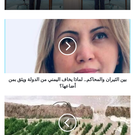
بين
الثيران
والمحاكم...
لماذا
يخاف
اليمني
من
الدولة
ويثق
بمن
بين الثيران والمحاكم... لماذا يخاف اليمني من الدولة ويثق بمن
أضاعها؟
أضاعها؟
الارصاد
ينبه
من
جريان
السيول
في