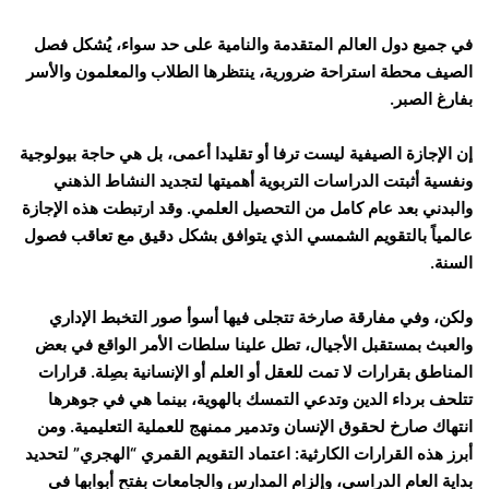
في جميع دول العالم المتقدمة والنامية على حد سواء، يُشكل فصل
الصيف محطة استراحة ضرورية، ينتظرها الطلاب والمعلمون والأسر
بفارغ الصبر.
إن الإجازة الصيفية ليست ترفا أو تقليدا أعمى، بل هي حاجة بيولوجية
ونفسية أثبتت الدراسات التربوية أهميتها لتجديد النشاط الذهني
والبدني بعد عام كامل من التحصيل العلمي. وقد ارتبطت هذه الإجازة
عالمياً بالتقويم الشمسي الذي يتوافق بشكل دقيق مع تعاقب فصول
السنة.
ولكن، وفي مفارقة صارخة تتجلى فيها أسوأ صور التخبط الإداري
والعبث بمستقبل الأجيال، تطل علينا سلطات الأمر الواقع في بعض
المناطق بقرارات لا تمت للعقل أو العلم أو الإنسانية بصِلة. قرارات
تتلحف برداء الدين وتدعي التمسك بالهوية، بينما هي في جوهرها
انتهاك صارخ لحقوق الإنسان وتدمير ممنهج للعملية التعليمية. ومن
أبرز هذه القرارات الكارثية: اعتماد التقويم القمري “الهجري” لتحديد
بداية العام الدراسي، وإلزام المدارس والجامعات بفتح أبوابها في