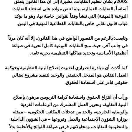
2002م بشأن تنظيم النقابات، مشيرة إلى أن هذا القانون يتعلق
أساساً بالنقابات العمالية، بينما تنص مواده على استثناء النقابات
النوعية (المهنية) التي تنشأ وفقاً لقوانين خاصة بها، وهو ما يؤكد
غياب قانون نقابي خاص بالنقابات القطاعية المهنية في اليمن.
وتابعت: بالرغم من القصور الواضح في هذا القانون، إلا أنه كان مرناً
في جانب آخر، حيث منح النقابات النوعية كامل الحرية في صياغة
أنظمتها الأساسية وتحديد هياكلها التنظيمية بحرية تامة.
كما أكدت أن مبادرة الصراري اعتبرت إصلاح البنية التنظيمية وحوكمة
العمل النقابي هو المدخل الحقيقي والوحيد لتنفيذ مشروع نضالي
حقوقي قادر على استعادة الحقوق.
ورأت أن انتزاع الحقوق واستعادة كرامة التربويين مرهون بإصلاح
البنية النقابية، وتحرير العمل المشترك من الزعامات الفردية
والوصاية الخارجية، والحد من تدخلات المكاتب الحكومية – ممثلة
بوزارة الشؤون الاجتماعية والعمل وفروعها – في الشؤون الداخلية
والتنظيمية للنقابات، ومحاولاتهم فرض صياغة اللوائح والأنظمة بدلاً