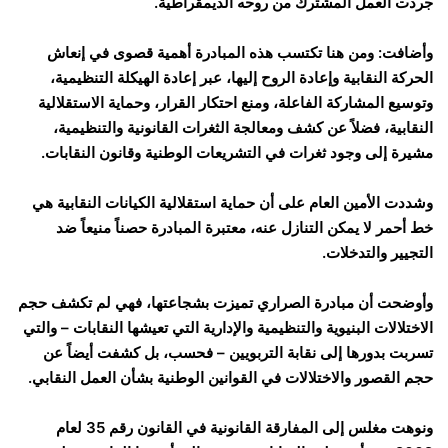
جردت العمل المشترك من روحه الديمقراطية.
وأضافت: ومن هنا تكتسب هذه المبادرة أهمية قصوى في إنعاش
الحركة النقابية وإعادة الروح إليها، عبر إعادة الهيكلة التنظيمية،
وتوسيع المشاركة الفاعلة، ومنع احتكار القرار، وحماية الاستقلالية
النقابية، فضلاً عن كشف ومعالجة الثغرات القانونية والتنظيمية،
مشيرة إلى وجود ثغرات في التشريعات الوطنية وقانون النقابات.
وشددت الأمين العام على أن حماية استقلالية الكيانات النقابية هي
خط أحمر لا يمكن التنازل عنه، معتبرة المبادرة حصناً منيعاً ضد
التجيير والتدخلات.
وأوضحت أن مبادرة الصراري تميزت بشجاعتها، فهي لم تكشف حجم
الاختلالات البنيوية والتنظيمية والإدارية التي تعيشها النقابات – والتي
تسربت بدورها إلى نقابة التربويين – فحسب، بل كشفت أيضاً عن
حجم القصور والاختلالات في القوانين الوطنية بشأن العمل النقابي.
ونوهت مغلس إلى المفارقة القانونية في القانون رقم 35 لعام