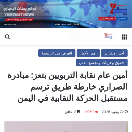
القائمة
بح
أخبار وتقارير
أهم الأخبار
العرض في الرئيسة
حقوق وحريات ومجتمع مدني
أمين عام نقابة التربويين بتعز: مبادرة
الصراري خارطة طريق ترسم
مستقبل الحركة النقابية في اليمن
22 يونيو، 2026
1٬960
8 دقائق