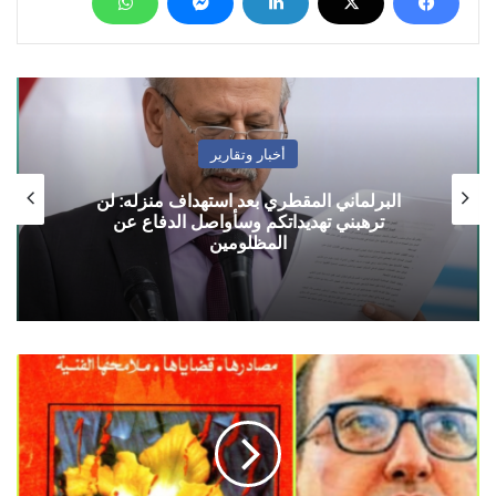
أخبار وتقارير
البرلماني المقطري بعد استهداف منزله: لن
ترهبني تهديداتكم وسأواصل الدفاع عن
المظلومين
لماذا
أعود
اليه
مرة
أخرى..؟!