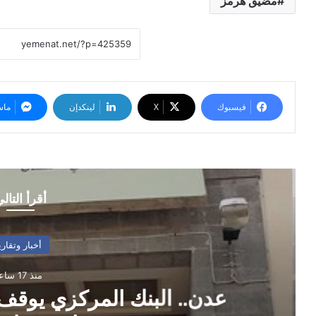
مضيق هرمز
فيسبوك
‫X
لينكدإن
ماس
أقرأ التال
أخبار وتقارير
منذ 17 ساعة
عدن.. البنك المركزي يوقف