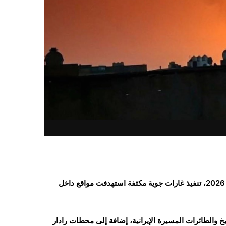
المركزي
يوقف
تراخيص
ثلاث
منشآت
منذ 17 ساعة
صرافة
لذهب في صنعاء
عدن.. البنك المركزي يوقف ت
ويغلق
منشآت صرافة ويغلق مقراتها
مقراتها
اعلنت القيادة المركزية الأمريكية(سنتكوم)، الجمعة 26 يونيو/حزيران 2026، تنفيذ غارات جوية مكثفة استهدفت مواقع داخل
خ والطائرات المسيرة الإيرانية، إضافة إلى محطات رادار