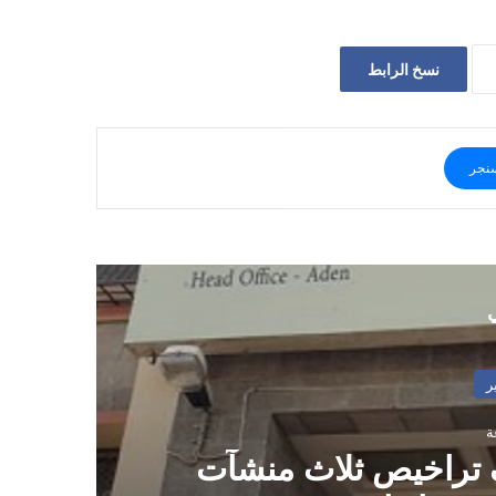
نسخ الرابط
نجر
ي
 تراخيص ثلاث منشآت
ص