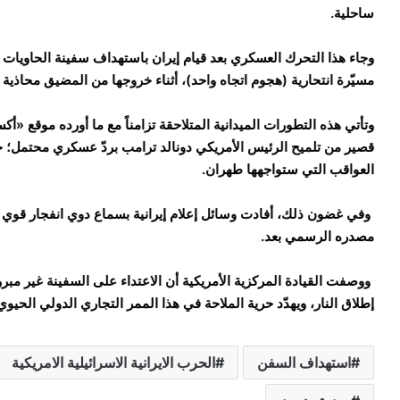
ساحلية.
وجاء هذا التحرك العسكري بعد قيام إيران باستهداف سفينة الحاويات 
مسيّرة انتحارية (هجوم اتجاه واحد)، أثناء خروجها من المضيق محاذية 
وتأتي هذه التطورات الميدانية المتلاحقة تزامناً مع ما أورده موقع «
قصير من تلميح الرئيس الأمريكي دونالد ترامب بردّ عسكري محتمل؛ ح
العواقب التي ستواجهها طهران.
وفي غضون ذلك، أفادت وسائل إعلام إيرانية بسماع دوي انفجار قوي 
مصدره الرسمي بعد.
ووصفت القيادة المركزية الأمريكية أن الاعتداء على السفينة غير مبرر 
إطلاق النار، ويهدّد حرية الملاحة في هذا الممر التجاري الدولي الحيوي
استهداف السفن
الحرب الايرانية الاسرائيلية الامريكية