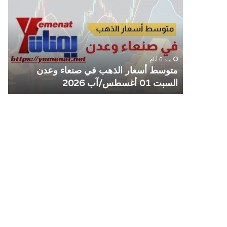
الذهب
الم
في
يوق
صنعاء
التع
وعدن
مع
السبت
منش
منذ 6 أيام
01
صرا
مل مع
متوسط أسعار الذهب في صنعاء وعدن
ص
أغسطس/
السبت 01 أغسطس/آب 2026
م
آب
2026