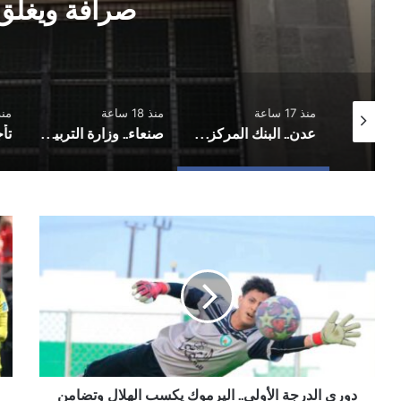
صرافة ويغلق 
منذ 17 ساعة
منذ 18 ساعة
منذ 18 
فلكي: أمطار على أجزاء واسعة من صنعاء بالتزامن مع تحسن نسبي للأمطار على مستوى البلاد
عدن.. البنك المركزي يوقف تراخيص ثلاث منشآت صرافة ويغلق مقراتها
صنعاء.. وزارة التربية والتعليم تحدد موعد اختبار الدور التكميلي للثانوية العامة وعدد المواد القابلة للاختبار
دوري
كأ
الدرجة
العا
الأولى..
فرن
اليرموك
وال
يكسب
إلى
الهلال
دور
وتضامن
ا
حضرموت
وال
يعادل
تود
المكلا
دوري الدرجة الأولى.. اليرموك يكسب الهلال وتضامن
الم