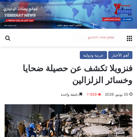
القائمة
بح
أهم الأخبار
عربية ودولية
فنزويلا تكشف عن حصيلة ضحايا
وخسائر الزلزالين
30 يونيو، 2026
1٬939
دقيقة واحدة