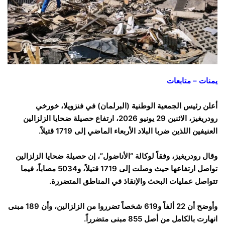
يمنات – متابعات
أعلن رئيس الجمعية الوطنية (البرلمان) في فنزويلا، خورخي
رودريغيز، الاثنين 29 يونيو 2026، ارتفاع حصيلة ضحايا الزلزالين
العنيفين اللذين ضربا البلاد الأربعاء الماضي إلى 1719 قتيلاً.
وقال رودريغيز، وفقاً لوكالة “الأناضول”، إن حصيلة ضحايا الزلزالين
تواصل ارتفاعها حيث وصلت إلى 1719 قتيلاً، و5034 مصاباً، فيما
تتواصل عمليات البحث والإنقاذ في المناطق المتضررة.
وأوضح أن 22 ألفاً و619 شخصاً تضرروا من الزلزالين، وأن 189 مبنى
انهارت بالكامل من أصل 855 مبنى متضرراً.