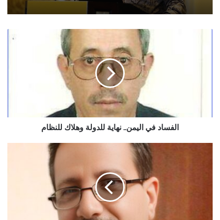
الفساد
في
اليمن..
نهاية
للدولة
وهلاك
للنظام
الفساد في اليمن.. نهاية للدولة وهلاك للنظام
أبو
رأس
يحذر
من
تبعات
اندلاع
حرب
قبلية