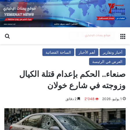
القائمة
بح
أخبار وتقارير
أهم الأخبار
الساحة القضائية
العرض في الرئيسة
صنعاء.. الحكم بإعدام قتلة الكيال
وزوجته في شارع خولان
1 يوليو، 2026
2٬048
2 دقائق