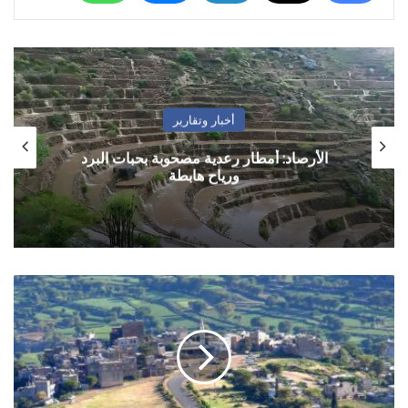
أخبار وتقارير
الأرصاد: أمطار رعدية مصحوبة بحبات البرد
ورياح هابطة
الأرصاد:
رياح
شديدة
وأجواء
حارة
وأمطار
متفرقة