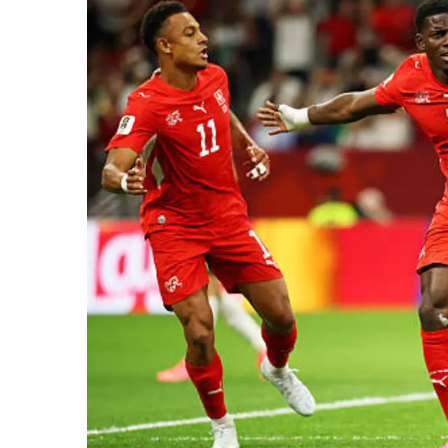
المركزي
يوقف
التعامل
مع
منشأة
منذ يومين
صرافة
لمركزي يوقف التعامل مع
صنعاء.. البنك المركزي يوقف ا
منشأة صرافة