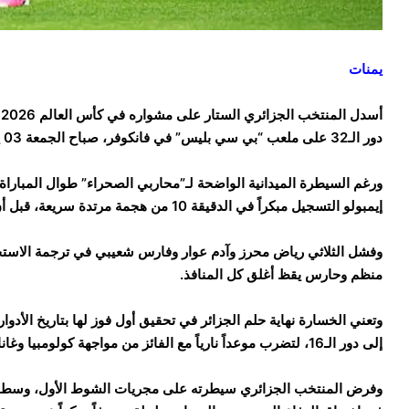
يمنات
أ
دور الـ32 على ملعب “بي سي بليس” في فانكوفر، صباح الجمعة 03 يوليو/تموز 2026 بتوقيت GMT+3.
ورغم السيطرة الميدانية الواضحة لـ”محاربي الصحراء” طوال المباراة،
إيمبولو التسجيل مبكراً في الدقيقة 10 من هجمة مرتدة سريعة، قبل أن يضاعف دان ندوي النتيجة مع انطلاق الشوط الثاني.
وفشل الثلاثي رياض محرز وآدم عوار وفارس شعيبي في ترجمة الاستح
منظم وحارس يقظ أغلق كل المنافذ.
وتعني الخسارة نهاية حلم الجزائر في تحقيق أول فوز لها بتاريخ الأدوا
إلى دور الـ16، لتضرب موعداً نارياً مع الفائز من مواجهة كولومبيا وغانا المرتقبة.
وفرض المنتخب الجزائري سيطرته على مجريات الشوط الأول، وسط است