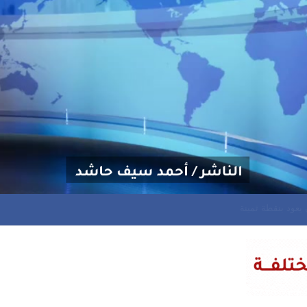
مان يعود بنقطة ثمينة