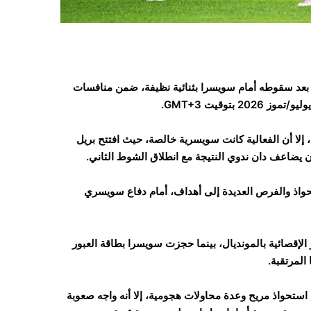
سدل المنتخب الجزائري الستار على مشواره في كأس العالم 2026 بعد سقوطه أمام سويسرا بثنائية نظيفة، ضمن منافسات
 إلا أن الفعالية كانت سويسرية خالصة، حيث افتتح بريل
واذ والفرص العديدة إلى أهداف، أمام دفاع سويسري
ر الإقصائية بالمونديال، بينما حجزت سويسرا بطاقة العبور
حواذ مريح وعدة محاولات هجومية، إلا أنه واجه صعوبة