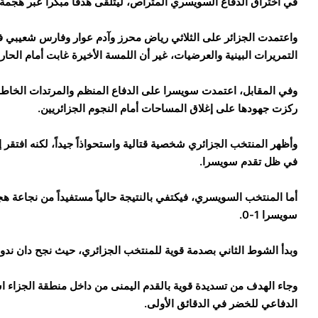
في اختراق الدفاع السويسري المتراص، ليتلقى هدفاً مبكراً عبر هجمة م
واعتمدت الجزائر على الثلاثي رياض محرز وآدم عوار وفارس شعيبي 
التمريرات البينية والعرضيات، غير أن اللمسة الأخيرة غابت أمام الح
وفي المقابل، اعتمدت سويسرا على الدفاع المنظم والمرتدات الخاطفة،
ركزت جهودها على إغلاق المساحات أمام النجوم الجزائريين.
وأظهر المنتخب الجزائري شخصية قتالية واستحواذاً جيداً، لكنه افتقر 
في ظل تقدم سويسرا.
أما المنتخب السويسري، فيكتفي بالنتيجة حالياً مستفيداً من نجاعة 
سويسرا 1-0.
وبدأ الشوط الثاني بصدمة قوية للمنتخب الجزائري، حيث نجح دان ندوي 
وجاء الهدف من تسديدة قوية بالقدم اليمنى من داخل منطقة الجزاء است
الدفاعي للخضر في الدقائق الأولى.