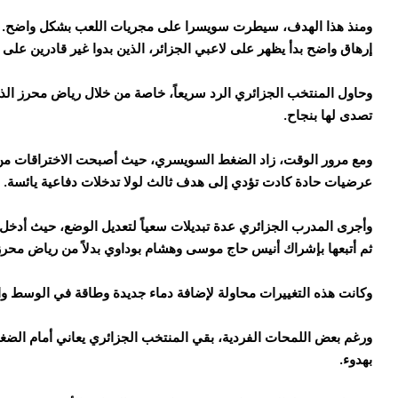
ومنذ هذا الهدف، سيطرت سويسرا على مجريات اللعب بشكل واضح. وأظه
إرهاق واضح بدأ يظهر على لاعبي الجزائر، الذين بدوا غير قادرين على 
وحاول المنتخب الجزائري الرد سريعاً، خاصة من خلال رياض محرز الذ
تصدى لها بنجاح.
ومع مرور الوقت، زاد الضغط السويسري، حيث أصبحت الاختراقات من ا
عرضيات حادة كادت تؤدي إلى هدف ثالث لولا تدخلات دفاعية يائسة.
وأجرى المدرب الجزائري عدة تبديلات سعياً لتعديل الوضع، حيث أدخ
ثم أتبعها بإشراك أنيس حاج موسى وهشام بوداوي بدلاً من رياض محرز
وكانت هذه التغييرات محاولة لإضافة دماء جديدة وطاقة في الوسط والهج
ورغم بعض اللمحات الفردية، بقي المنتخب الجزائري يعاني أمام الضغ
بهدوء.