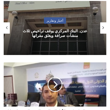
أخبار وتقارير
عدن.. البنك المركزي يوقف تراخيص ثلاث
منشآت صرافة ويغلق مقراتها
حين
ينتصر
العناد
ويُهزم
الأطفال..
الوجه
الخفي
الموجع
لقضايا