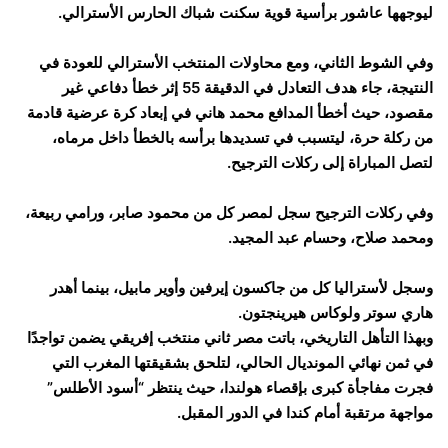
ليوجهها عاشور برأسية قوية سكنت شباك الحارس الأسترالي.
وفي الشوط الثاني، ومع محاولات المنتخب الأسترالي للعودة في
النتيجة، جاء هدف التعادل في الدقيقة 55 إثر خطأ دفاعي غير
مقصود، حيث أخطأ المدافع محمد هاني في إبعاد كرة عرضية قادمة
من ركلة حرة، ليتسبب في تسديدها برأسه بالخطأ داخل مرماه،
لتصل المباراة إلى ركلات الترجيح.
وفي ركلات الترجيح سجل لمصر كل من محمود صابر، ورامي ربيعة،
ومحمد صلاح، وحسام عبد المجيد.
وسجل لأستراليا كل من جاكسون إيرفين وأوير مابيل، بينما أهدر
هاري سوتر ولوكاس هيرينجتون.
وبهذا التأهل التاريخي، باتت مصر ثاني منتخب إفريقي يضمن تواجدًا
في ثمن نهائي المونديال الحالي، لتلحق بشقيقتها المغرب التي
فجرت مفاجأة كبرى بإقصاء هولندا، حيث ينتظر “أسود الأطلس”
مواجهة مرتقبة أمام كندا في الدور المقبل.