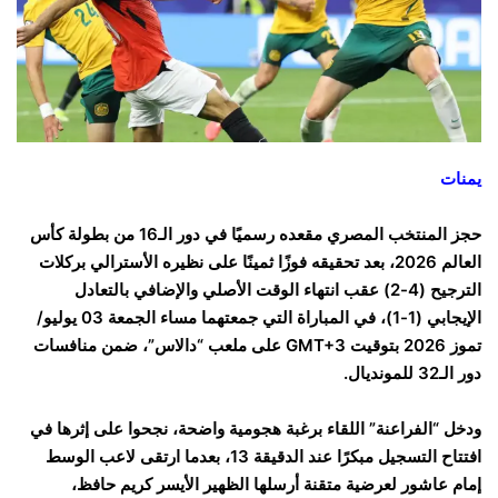
يمنات
حجز المنتخب المصري مقعده رسميًا في دور الـ16 من بطولة كأس
العالم 2026، بعد تحقيقه فوزًا ثمينًا على نظيره الأسترالي بركلات
الترجيح (4-2) عقب انتهاء الوقت الأصلي والإضافي بالتعادل
الإيجابي (1-1)، في المباراة التي جمعتهما مساء الجمعة 03 يوليو/
تموز 2026 بتوقيت GMT+3 على ملعب “دالاس”، ضمن منافسات
دور الـ32 للمونديال.
ودخل “الفراعنة” اللقاء برغبة هجومية واضحة، نجحوا على إثرها في
افتتاح التسجيل مبكرًا عند الدقيقة 13، بعدما ارتقى لاعب الوسط
إمام عاشور لعرضية متقنة أرسلها الظهير الأيسر كريم حافظ،