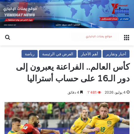
القائمة
بح
أخبار وتقارير
أهم الأخبار
العرض في الرئيسة
رياضة
كأس العالم.. الفراعنة يعبرون إلى
دور الـ16 على حساب أستراليا
4 يوليو، 2026
1٬481
4 دقائق