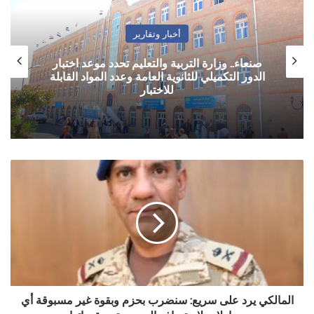
أخبار وتقارير
صنعاء.. وزارة التربية والتعليم تحدد موعد اختبار
الدور التكميلي للثانوية العامة وعدد المواد القابلة
للاختبار
المالكي
يرد
على
سريع:
سنضرب
بحزم
وبقوة
غير
مسبوقة
أي
المالكي يرد على سريع: سنضرب بحزم وبقوة غير مسبوقة أي
محاولات