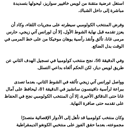
استغل عرضية متقنة من لويس خافيير سواريز، ليحولها بتسديدة
مباشرة إلى داخل الشباك.
وفرض المنتخب الكولومبي سيطرته على مجريات اللقاء، وكاد أن
يعزز تقدمه قبل نهاية الشوط الأول، إلا أن لورانس آتي زيجي، حارس
مرمى غانا، تألق وأنقذ رأسية يوهان موخيكا من على خط المرمى في
الوقت بدل الضائع.
وفي الدقيقة 56، نجح منتخب كولومبيا في تسجيل الهدف الثاني عن
طريق لويس دياز، لكن الحكم ألغاه بداعي التسلل.
وواصل لورانس آتي زيجي تألقه في الشوط الثاني، بعدما تصدى
ببراعة لرأسية دافينسون سانشيز في الدقيقة 81، ليحافظ على آمال
غانا حتى الدقائق الأخيرة، إلا أن المنتخب الكولومبي نجح في الحفاظ
على تقدمه حتى صافرة النهاية.
وكان منتخب كولومبيا قد تأهل إلى الأدوار الإقصائية متصدرًا
مجموعته، بعدما حقق الفوز على منتخبي الكونغو الديمقراطية