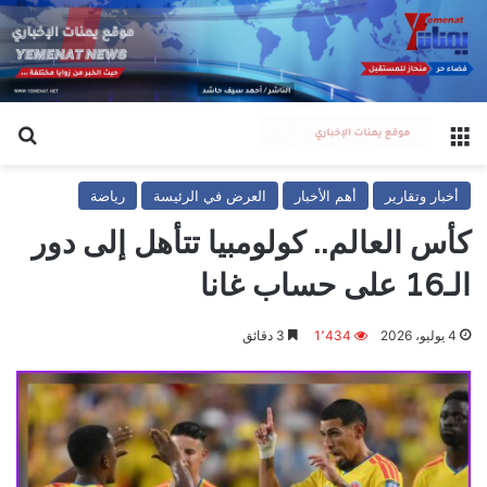
القائمة
بح
أخبار وتقارير
أهم الأخبار
العرض في الرئيسة
رياضة
كأس العالم.. كولومبيا تتأهل إلى دور
الـ16 على حساب غانا
4 يوليو، 2026
1٬434
3 دقائق