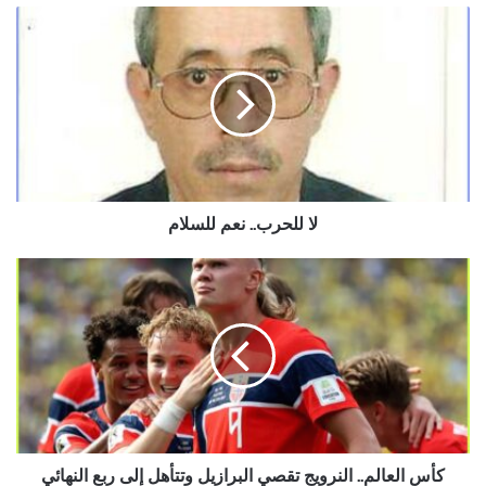
ﻻ
للحرب..
نعم
للسلام
ﻻ للحرب.. نعم للسلام
كأس
العالم..
النرويج
تقصي
البرازيل
وتتأهل
إلى
ربع
النهائي
كأس العالم.. النرويج تقصي البرازيل وتتأهل إلى ربع النهائي