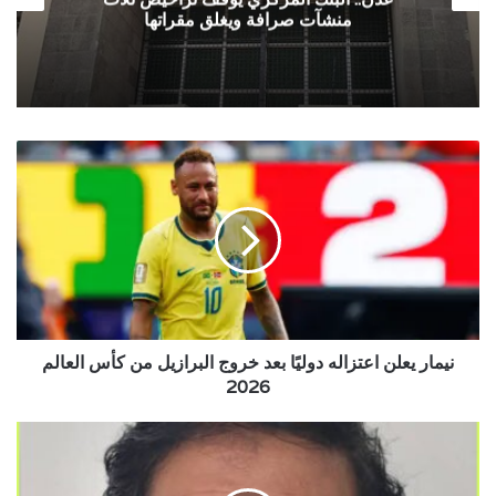
منشآت صرافة ويغلق مقراتها
نيمار
يعلن
اعتزاله
دوليًا
بعد
خروج
البرازيل
من
كأس
العالم
نيمار يعلن اعتزاله دوليًا بعد خروج البرازيل من كأس العالم
2026
2026
قضايا
هامشية