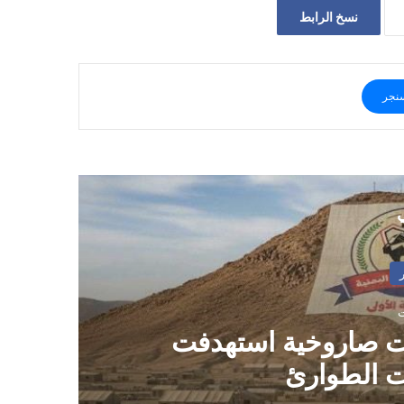
نسخ الرابط
نجر
ي
ت صاروخية استهدفت
 الطوارئ