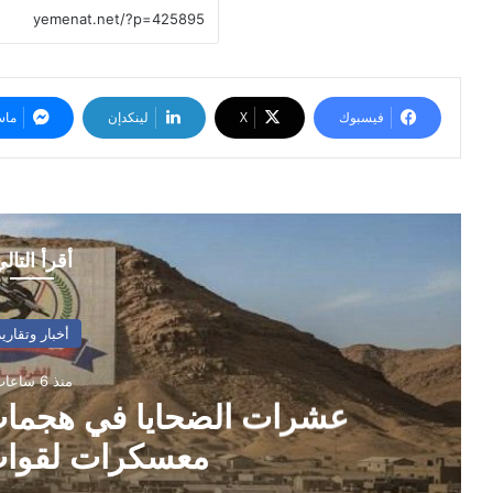
فيسبوك
‫X
لينكدإن
ماس
أقرأ التال
أخبار وتقارير
منذ 6 ساعات
عشرات الضحايا في هجما
معسكرات لقوات