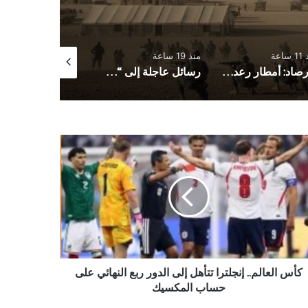
ساعة
منذ 19 ساعة
منذ 21 ساعة
الأرصاد: أمطار رعدية مصحوبة بحبات البرد ورياح هابطة
رسائل عاجلة إلى “شرعية القتل الصامت”
س
لم..
لترا
هل
ور
هائي
ى
اب
كأس العالم.. إنجلترا تتأهل إلى الدور ربع النهائي على
كسيك
حساب المكسيك