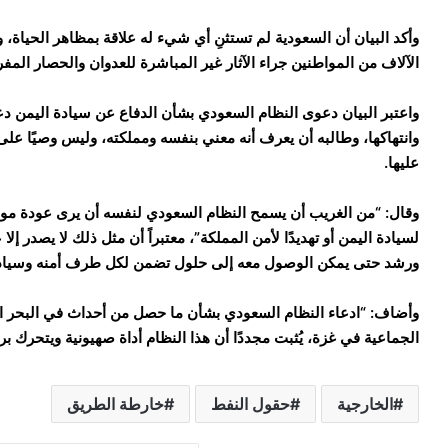
وأكد البيان أن السعودية لم تستثنِ أي شيء له علاقة بمظاهر الحياة،
الآلاف من المواطنين جراء الآثار غير المباشرة للعدوان والحصار المفروضين 
واعتبر البيان دعوى النظام السعودي بشأن الدفاع عن سيادة اليمن دعو
وانتهاكها، وطالبه أن يعرف أنه معني بنفسه ومملكته، وليس وصيًا على ا
عليها.
وقال: “من الغريب أن يسمح النظام السعودي لنفسه أن يرى عودة مواط
لسيادة اليمن أو تهديدًا لأمن المملكة”، معتبراً أن مثل ذلك لا يصدر إل
ورشد حتى يمكن الوصول معه إلى حلول تضمن لكل طرف أمنه وسيادته
وأضاف: “ادعاء النظام السعودي بشأن ما حصل من أحداث في البحر الأح
الجماعية في غزة، يُثبت مجددًا أن هذا النظام أداة صهيونية ويتحرك برع
الخارجية
حقول النفط
خارطة الطريق