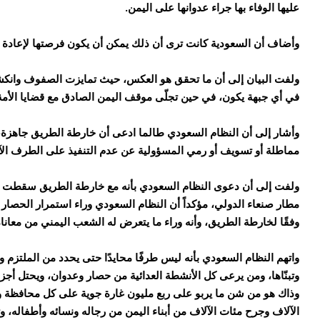
عليها الوفاء بها جراء عدوانها على اليمن.
وأضاف أن السعودية كانت ترى أن ذلك يمكن أن يكون فرصتها لإعادة فر
ولفت البيان إلى أن ما تحقق هو العكس، حيث تمايزت الصفوف وانكش
في أي جبهة يكون، في حين تجلّى موقف اليمن الصادق مع قضايا الأمة 
وأشار إلى أن النظام السعودي طالما ادعى أن خارطة الطريق جاهزة، ف
مماطلة أو تسويف أو رمي المسؤولية عن عدم التنفيذ على الطرف الآ
ولفت إلى أن دعوى النظام السعودي بأنه مع خارطة الطريق سقطت با
مطار صنعاء الدولي، مؤكداً أن النظام السعودي وراء استمرار الحصا
وفقًا لخارطة الطريق، وأنه وراء ما يتعرض له الشعب اليمني من معاناة 
واتهم النظام السعودي بأنه ليس طرفًا محايدًا حتى يحدد من الملتزم و
وتبنّاها، ومن يرعى كل الأنشطة العدائية من حصار وعدوان، ويحتل أجزاء
وذاك هو من شن ما يربو على ربع مليون غارة جوية على كل محافظة و
الآلاف وجرح مئات الآلاف من أبناء اليمن من رجاله ونسائه وأطفاله، وتدم