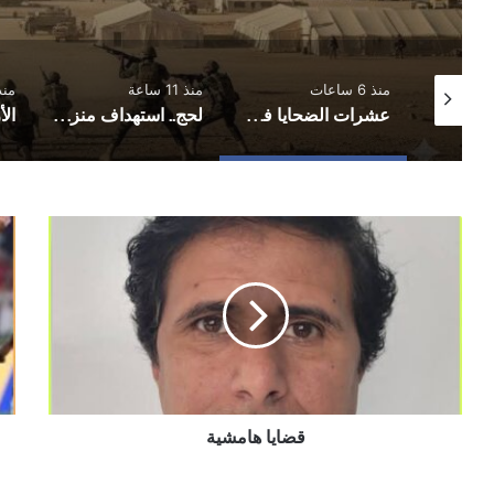
منذ 6 ساعات
منذ 11 ساعة
منذ 11 
سريع يعلن استهداف معسكرات في حضرموت ومأرب
عشرات الضحايا في هجمات صاروخية استهدفت معسكرات لقوات الطوارئ
لحج.. استهداف منزل برلماني بقنبلة هجومية
قضايا
كأ
هامشية
العا
إنج
تتأ
إلى
الد
ربع
الن
عل
قضايا هامشية
حس
الم