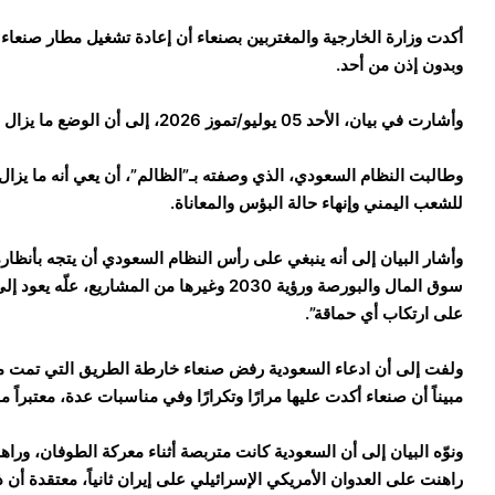
أكدت وزارة الخارجية والمغتربين بصنعاء أن إعادة تشغيل مطار صنعا
وبدون إذن من أحد.
وأشارت في بيان، الأحد 05 يوليو/تموز 2026، إلى أن الوضع ما يزال في مراحله الأولى لكسر الحصار وإنهاء المعاناة.
وطالبت النظام السعودي، الذي وصفته بـ”الظالم”، أن يعي أنه ما يزال
للشعب اليمني وإنهاء حالة البؤس والمعاناة.
وأشار البيان إلى أنه ينبغي على رأس النظام السعودي أن يتجه بأنظاره
سوق المال والبورصة ورؤية 2030 وغيرها من الم
على ارتكاب أي حماقة”.
ولفت إلى أن ادعاء السعودية رفض صنعاء خارطة الطريق التي تمت معه
مبيناً أن صنعاء أكدت عليها مرارًا وتكرارًا وفي مناسبات عدة، معتبراً
ونوّه البيان إلى أن السعودية كانت متربصة أثناء معركة الطوفان، وراهن
راهنت على العدوان الأمريكي الإسرائيلي على إيران ثانياً، معتقدة 